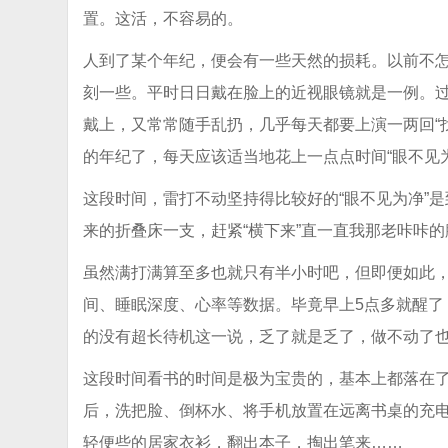
置。这活，不容易的。
人到了某个年纪，便会有一些天然的损耗。以前不
刻一些。平时日日戴在脸上的近视眼镜就是一例。
戴上，又常常随手乱扔，几乎每天都要上演一两回“找
的年纪了，每天应该适当地花上一点点时间“眼不见为
这段时间，雷打不动坚持得比较好的“眼不见为净”
来的折叠床一支，赶紧“横下来”直一直我那老咔咔的
虽然满打满算至多也就只有半小时吧，但即便如此
间、睡眠深度、心率等数据。毕竟早上5点多就醒了
的没有超长待机这一说，乏了就是乏了，做不动了
这段时间看书的时间是极为宝贵的，基本上都落在
后，洗把脸、倒杯水、将手机放置在远离书桌的充
轻便些的居家衣衫，翻出本子，掏出笔来……