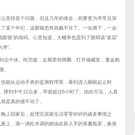
怎么觉得是个问题，但这几年的体会，则要更为寻常且深
过了某个年纪，这眼镜忽然就戴不住了。一会摘下，一会
眼镜”的戏码。心里知道，大概率也是到了眼睛该“老花”
净”。
是到点午休。吃完饭，走廊里转两圈，打开储藏室，重金购
腰。
，也能从运动手表的监测程序里，看到进入睡眠起止时
，撑到中午12点多，早就超过6小时了。由此可见，人真
也就是真的做不动了。
了晚上回家后，处理完居家生活零零碎碎的诸多事情之
电座上，滴一滴松木调的精油在新入手的香薰瓶里，换身