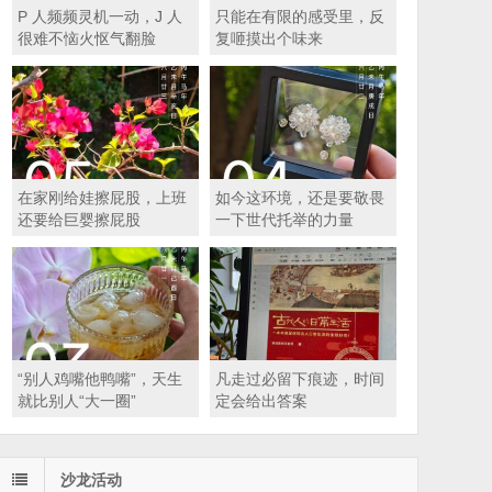
P 人频频灵机一动，J 人
只能在有限的感受里，反
很难不恼火怄气翻脸
复咂摸出个味来
在家刚给娃擦屁股，上班
如今这环境，还是要敬畏
还要给巨婴擦屁股
一下世代托举的力量
“别人鸡嘴他鸭嘴”，天生
凡走过必留下痕迹，时间
就比别人“大一圈”
定会给出答案
沙龙活动