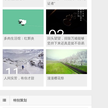
证者”
多肉生活馆：红辉炎
回头望望，排除万难能够
坚持下来还真是挺不容易
的
人间实苦，有你才甜
漫漫樱花祭
特别策划