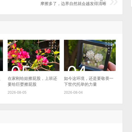
摩擦多了，边界自然就会越发得清晰
复
在家刚给娃擦屁股，上班还
如今这环境，还是要敬畏一
要给巨婴擦屁股
下世代托举的力量
2026-08-05
2026-08-04