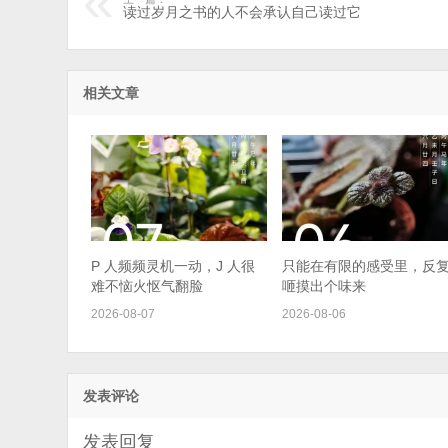
读过岁月之书的人不会承认自己读过它
相关文章
P 人频频灵机一动，J 人很
只能在有限的感受里，反
难不恼火怄气翻脸
咂摸出个味来
2026-08-07
2026-08-06
发表评论
发表回复