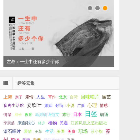
左叔：一生中还有多少个你
标签云集
回味唱片
上海
亲情
人生
写作
台湾
园艺
亲子
北京
娄欣叶
心理
孙衍
小说
多肉生活馆
婚姻
广播
情感
日签
新派朗诵范文
旅行
日本
朗诵
情绪
成长
教育
来自我心
植物
江苏凤凰文艺出版社
李宗盛
林夕
民谣
职场
生活
苏
滚石唱片
爱情
美食
苏小旗
王菲
美国
州
阅读
青春
音乐爱旅行
陶源
香港