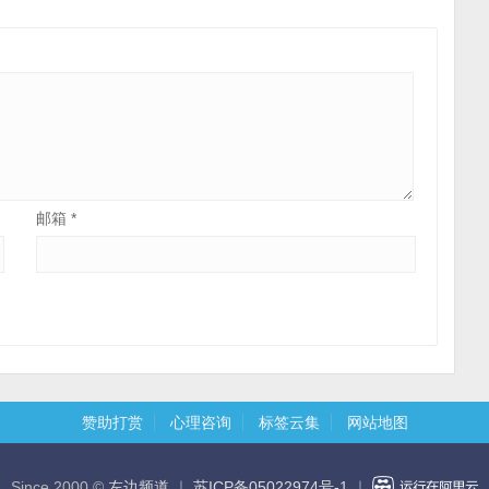
邮箱
*
赞助打赏
心理咨询
标签云集
网站地图
Since 2000 ©
左边频道
｜
苏ICP备05022974号-1
｜