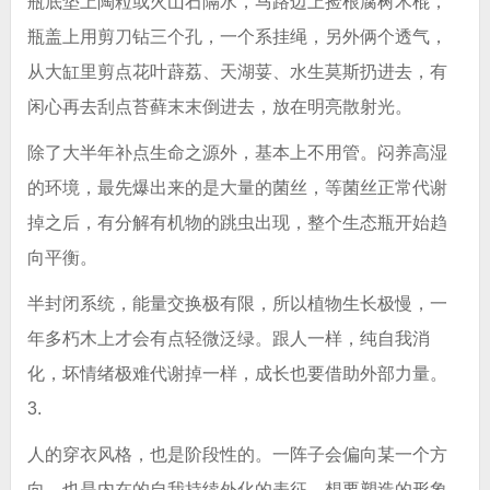
瓶底垫上陶粒或火山石隔水，马路边上捡根腐树木棍，
瓶盖上用剪刀钻三个孔，一个系挂绳，另外俩个透气，
从大缸里剪点花叶薜荔、天湖荽、水生莫斯扔进去，有
闲心再去刮点苔藓末末倒进去，放在明亮散射光。
除了大半年补点生命之源外，基本上不用管。闷养高湿
的环境，最先爆出来的是大量的菌丝，等菌丝正常代谢
掉之后，有分解有机物的跳虫出现，整个生态瓶开始趋
向平衡。
半封闭系统，能量交换极有限，所以植物生长极慢，一
年多朽木上才会有点轻微泛绿。跟人一样，纯自我消
化，坏情绪极难代谢掉一样，成长也要借助外部力量。
3.
人的穿衣风格，也是阶段性的。一阵子会偏向某一个方
向。也是内在的自我持续外化的表征，想要塑造的形象