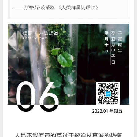
—— 斯蒂芬·茨威格 《人类群星闪耀时》