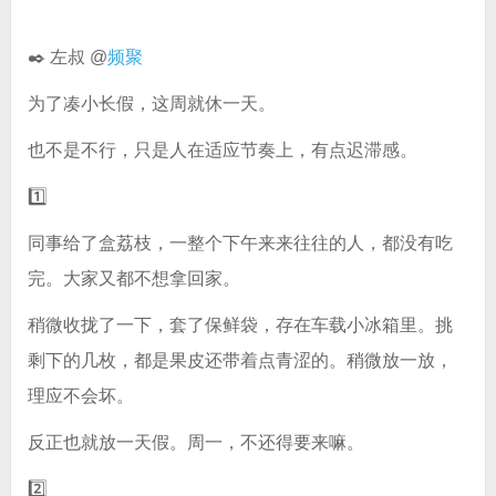
✒️ 左叔 @
频聚
为了凑小长假，这周就休一天。
也不是不行，只是人在适应节奏上，有点迟滞感。
1️⃣
同事给了盒荔枝，一整个下午来来往往的人，都没有吃
完。大家又都不想拿回家。
稍微收拢了一下，套了保鲜袋，存在车载小冰箱里。挑
剩下的几枚，都是果皮还带着点青涩的。稍微放一放，
理应不会坏。
反正也就放一天假。周一，不还得要来嘛。
2️⃣