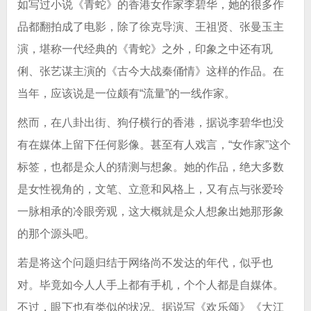
如写过小说《青蛇》的香港女作家李碧华，她的很多作
品都翻拍成了电影，除了徐克导演、王祖贤、张曼玉主
演，堪称一代经典的《青蛇》之外，印象之中还有巩
俐、张艺谋主演的《古今大战秦俑情》这样的作品。在
当年，应该说是一位颇有“流量”的一线作家。
然而，在八卦出街、狗仔横行的香港，据说李碧华也没
有在媒体上留下任何影像。甚至有人戏言，“女作家”这个
标签，也都是众人的猜测与想象。她的作品，绝大多数
是女性视角的，文笔、立意和风格上，又有点与张爱玲
一脉相承的冷眼旁观，这大概就是众人想象出她那形象
的那个源头吧。
若是将这个问题归结于网络尚不发达的年代，似乎也
对。毕竟如今人人手上都有手机，个个人都是自媒体。
不过，眼下也有类似的状况。据说写《欢乐颂》《大江