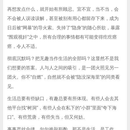
再想发点什么，就开始有所顾忌。宜不宜，当不当，会
不会被人误读误解，甚至被别有用心都留存下来，成为
日后被“网暴”的导火索。失掉了“隐身”的随心所欲，暴露
“围观视奸”之中，所有合理的事情都有可能变得疙疙瘩
瘩，令人不适。
彻底沉默吗？把无趣当作生活的全部吗？这显然不是我
们想要的答案。人与人之间的吸引，是一团火照见另一
团火。你不“自燃”，自然就不会被“隐没深海里”的同类看
见。
生活总要有些缺口，有趣总要有所体现。有些人会去其
他平台找“树洞”，有些人会在私下的“小群”里面“夸下海
口”。有些荒唐，有些失当，但又何妨。
事事严丝合缝，句句推敲斟酌，那不是生活，是工作。