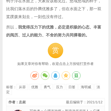
鸭子浮在水面上，大家应该都见过。悠域悠域的样子，
比我们落水后的扑腾优雅多了，但在水面之下，那一双
桨蹼拨来划去，一刻也没有停过。
所以，
我觉得压力下的优雅，必定是积极的心态、丰富
的阅历、过人的能力、不舍的努力共同撑着的。
赏
如果文章对你有帮助，欢迎点击上方按钮打赏作者
标签：
从容
优雅
勇气
压力
日签
海明威
淡
定
作者：左叔
最后编辑于：2021/1/12
写作者 x 心理咨询师 x 新浪读书书评人 x 广播