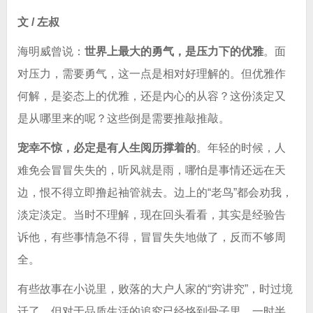
文 / 左叔
海明威曾说：
世界上最大的勇气，是压力下的优雅
。面
对压力，需要勇气，这一点是相对好理解的。但优雅作
何解，是姿态上的优雅，还是内心的从容？这份淡定又
是从哪里来的呢？这些倒是需要推敲推敲。
宠幸不惊，必定是有人生阅历撑着的
。年轻的时候，人
难免会冒冒失失的，听风就是雨，哪怕是事情还远在天
边，恨不得立即撸起袖管就去。边上的“老鸟”都会劝我，
淡定淡定。当时不理解，现在回头看看，其实是经验告
诉他，有些事情急不得，冒冒失失地做了，反而不够周
全。
有些故事在小说里，败落的大户人家的“穷讲究”，时过境
迁了，但对于品质生活的追究已经烙到骨子里，一时半