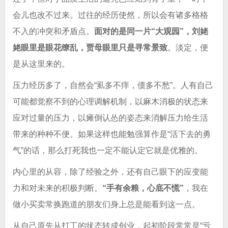
会儿也改不过来。过往的经历使然，所以会有诸多格格
不入的冲突和矛盾点。
面对的是同一片“大观园”，刘姥
姥眼里是眼花缭乱，贾母眼里只是寻常景致
。淡定，便
是从这里来的。
压力经历多了，自然会“虱多不痒，债多不愁”。人有自己
可能都觉察不到的心理调解机制，以麻木消极的状态来
应对过量的压力，以瘫倒认怂的姿态来消解压力给生活
带来的种种不便。如果这样也能勉强算作是“活下去的勇
气”的话，那么打死我也一定不能认定它就是优雅的。
内心里的从容，除了经验之外，还有自己眼下的应变能
力和对未来的积极判断。
“手有余粮，心底不慌”
，我在
做小买卖常换跑道的朋友们身上总是能看到这一点。
从自己原先从打工的状态转成创业，起初阶段常常是“亏