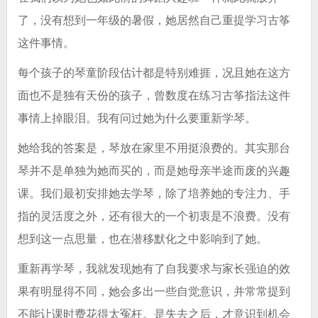
了，没有想到一年级的暑假，她居然自己重提学习古筝
这件事情。
每个孩子的琴童阶段估计都是特别难捱，况且她在这方
面也不是独有天份的孩子，曾数度在练习古筝指法这件
事情上掉眼泪。我有问过她为什么要重新学琴。
她给我的答案是，琴放在家里不用挺浪费的。其实那台
琴并不是单独为她而买的，而是她母亲半途而废的兴趣
课。我们最初安排她去学琴，除了培养她的专注力、手
指的灵活度之外，还有很大的一个初衷是不浪费。没有
想到这一点思量，也在潜移默化之中影响到了她。
重新再学琴，我就发现她有了自我要求与家长强迫的效
果有明显得不同，她会多出一些自觉意识，并常常提到
不能让课时费花得太冤枉。是失去之后，才意识到机会