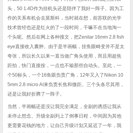
头，50 1.4D作为挂机头还是陪伴了我好一阵子。因为工
作的关系有机会去莫斯科，当时就在想，前苏联的光学
技术曾经也还是红火的了一段时间，干嘛不在当地淘一
个头呢。然后在网上各种搜文，把Zenitar 16mm 2.8 fish
eye直接收入囊肿。由于是半画幅，挂鱼眼畸变并不是太
夸张，所以长久以来一直当做广角头使用，而且用超焦
距拍，快门直接按，一点也不输那些自动头。至此，一
个50标头，一个16鱼眼负责广角，12年又入了Nikon 10
5mm 2.8 micro AI来负责长焦和微距。三个头各尽其用，
还是让我好折腾了一阵子。
当然，半画幅还是没让我完全满足，全副的诱惑让我从
未停止想念。升级全副列上了例事日程，中间因为其他
更需要花钱的地方，让自己升级计划又延迟了一年，我