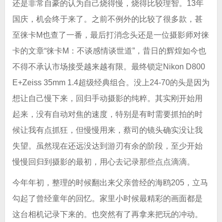
还是非常自豪的认为自己烧得慢，烧得比较理智。13年
国庆，机会终于来了。之前不例外的比较了很多款，甚
至徕卡M也查了一番，最后打消念头还是一位摄影师对徕
卡的文章“徕卡M：不谈感情谈世道”，昔日的辉煌如今也
不得不承认市场接受越来越有限。最终锁定Nikon D800
E+Zeiss 35mm 1.4超级经典组合。没上24-70的头是因为
想让自己慢下来，回归手动摄影的纯粹。其实刚开始用
起来，没有自动对焦的速度，特别是有时需要抓拍的时
候让我有点抓狂，但慢慢用来，蔡司的镜头确实没让我
失望。虽然现在还远没达到游刃有余的阶段，至少开始
慢慢回归到摄影的最初，用心去记录那些点点滴滴。
今年年初，整理的时候翻出来父亲曾经的海鸥205，立马
勾起了曾经童年的回忆。家里小时候最精彩的画面都是
这台相机记录下来的。也突然有了再拿来把玩的冲动。