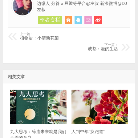
边缘人 分答 x 豆瓣等平台@左叔 新浪微博@DJ
左叔
上一篇：
植物语：小清新花架
下一篇：
成都：漫的生活
相关文章
九大思考：缔造未来就是我们
人到中年“换跑道”……
活着的意义