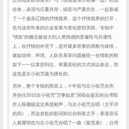
悲伤地坐在你身旁》与《你知道东方在哪一边》的混
合体，诙谐与庄重并存，搞笑与严肃共生，一起形成
了一个庞杂辽阔的抒情视界。这个抒情视界的打开，
也与这些年来的社会发展与变化密切关联。专辑中
“情歌”的概念被放大到人类情感的普遍性与共通性
上，在抒情的外壳下，是对诸多世事的洞察与体悟，
诸如信仰、环境、人际关系等问题被统一在情歌的框
架下一一以拿捏到位、举重若轻的方式得以表达，而
这也是左小祖咒最为擅长的。
另外，整个专辑的阵容上，十年前与左小祖咒合作、
并担任2010左小祖咒“万事如意”演唱会嘉宾的台湾唱
作人陈珊妮这次再度献声，与左小祖咒合唱《太平洋
的风》，而这首歌的歌词则出自韩寒之手；香港音乐
人黄耀明也与左小祖咒合唱了一曲《最荒唐》；台湾