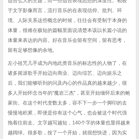
适合弘大的主题，而一些适合表现思想的深度性。相较
于文字影像而言，流行音乐的在表现信仰、批判、环
境、人际关系这些概念的时候，往往会有受制于本身的
体量，很难在极短的篇幅里面说清楚本该以长篇小说的
体量来表达的内容。好在音乐会留有空间，留有思考，
留有足够想像的余地。
左小祖咒几乎成为内地此类音乐的标志性的人物了，在
诸多摇滚歌手开始迈向商业、迈向综艺、迈向娱乐之
后，我们能够听到的问及内心的作品真的越来越少，很
多人开始怀念当年的“魔岩三杰”，甚至开始缅怀后来的鲍
家街。在这个时代变数太多，容不下一步一个脚印的去
慢慢地积累，即便是你有这个心气，也会被这个时代强
拖着往前走。文字越写越短，140个字的体量也显得越来
越阔绰。很多歌，按了一个开始，就很想快进，因为实