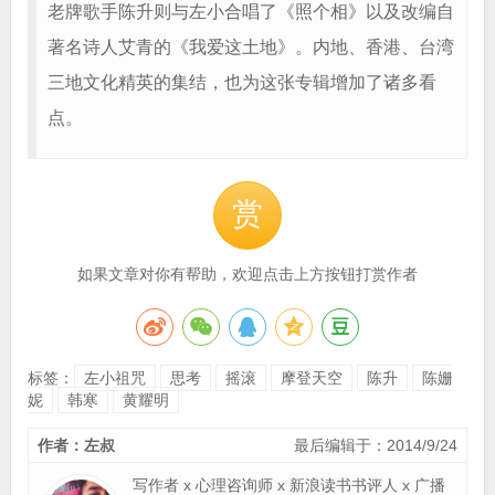
老牌歌手陈升则与左小合唱了《照个相》以及改编自
著名诗人艾青的《我爱这土地》。内地、香港、台湾
三地文化精英的集结，也为这张专辑增加了诸多看
点。
赏
如果文章对你有帮助，欢迎点击上方按钮打赏作者
标签：
左小祖咒
思考
摇滚
摩登天空
陈升
陈姗
妮
韩寒
黄耀明
作者：左叔
最后编辑于：2014/9/24
写作者 x 心理咨询师 x 新浪读书书评人 x 广播