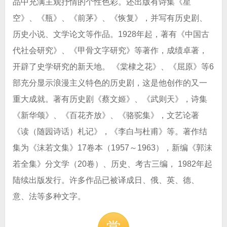
品中充满主观抒情的个性色彩。还出版有诗集《星
空》、《瓶》、《前茅》、《恢复》，并写有历史剧、
历史小说、文学论文等作品。1928年起，著有《中国古
代社会研究》、《甲骨文字研究》等著作，成绩卓著，
开辟了史学研究的新天地。 《棠棣之花》、《屈原》等6
部充分显示浪漫主义特色的历史剧，这是他创作的又一
重大成就。著有历史剧《蔡文姬》、《武则天》，诗集
《新华颂》、《百花齐放》、《骆驼集》，文艺论著
《读（随园诗话）札记》，《李白与杜甫》等。著作结
集为《沫若文集》17卷本（1957～1963），新编《郭沫
若全集》分文学（20卷）、历史、考古三编， 1982年起
陆续出版发行。许多作品已被译成日、俄、英、德、
意、法等多种文字。