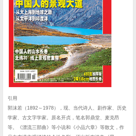
引用
郭沫若（1892～1978），现、当代诗人、剧作家、历史
学家、古文字学家。原名开贞，笔名郭鼎堂、麦克昂
等。《漂流三部曲》等小说和《小品六章》等散文，作