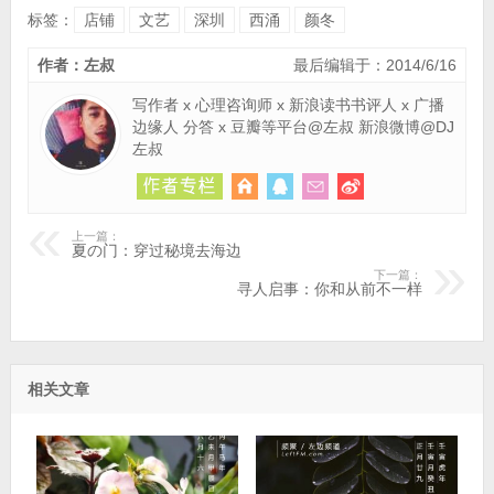
标签：
店铺
文艺
深圳
西涌
颜冬
作者：左叔
最后编辑于：2014/6/16
写作者 x 心理咨询师 x 新浪读书书评人 x 广播
边缘人 分答 x 豆瓣等平台@左叔 新浪微博@DJ
左叔
上一篇：
夏の门：穿过秘境去海边
下一篇：
寻人启事：你和从前不一样
相关文章