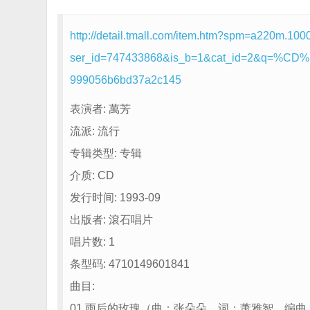
http://detail.tmall.com/item.htm?spm=a220m.
ser_id=747433868&is_b=1&cat_id=2&q=%
999056b6bd37a2c145
表演者: 萬芳
流派: 流行
专辑类型: 专辑
介质: CD
发行时间: 1993-09
出版者: 滾石唱片
唱片数: 1
条型码: 4710149601841
曲目:
01 雨后的玫瑰（曲：张朵朵，词：萧雅智，编曲