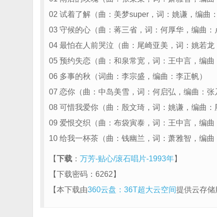
02 试着了解（曲：美梦super，词：姚谦，编曲
03 守候的心（曲：蒋三省，词：何厚华，编曲：
04 最怕在人前哭泣（曲：尾崎亚美，词：姚若
05 预约失恋（曲：和泉常宽，词：王中言，编曲
06 多事的秋（词曲：李宗盛，编曲：李正帆）
07 恋你（曲：中岛美雪，词：何启弘，编曲：张
08 可惜我爱你（曲：殷文琦，词：姚谦，编曲：
09 爱恨交织（曲：布袋寅泰，词：王中言，编曲
10 给我一杯茶（曲：钱幽兰，词：萧雅智，编曲
【
下载
：
万芳-贴心/滚石唱片-1993年
】
【下载密码：
6262
】
【本下载由
360云盘：36T超大云空间
提供云存储