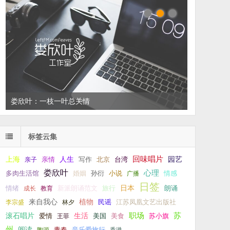
娄欣叶：一枝一叶总关情
左叔：一生中还有多少个你
标签云集
回味唱片
上海
亲情
人生
写作
台湾
园艺
亲子
北京
娄欣叶
心理
孙衍
小说
多肉生活馆
婚姻
广播
情感
日签
新派朗诵范文
旅行
日本
朗诵
情绪
成长
教育
来自我心
植物
江苏凤凰文艺出版社
李宗盛
林夕
民谣
职场
生活
苏
滚石唱片
爱情
美食
苏小旗
王菲
美国
州
阅读
青春
音乐爱旅行
陶源
香港