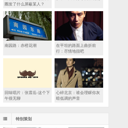
圈发了什么屏蔽某人？
南园路：赤橙花潮
在平坦的路面上曲折前
行：尽情地扭吧
回味唱片：张震岳-这个下
心碎北京：谁会理睬你灰
午很无聊
暗低调的声音
特别策划