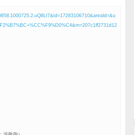
1000858.1000725.2.uQ8Ll7&id=17283106710&areaId=&u
CD%F2%B7%BC+%CC%F9%D0%C4&rn=207c1ff2731d12
：洪敬尧）