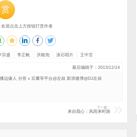
赏
，欢迎点击上方按钮打赏作者
李宗盛
李正帆
洪敬尧
滚石唱片
王中言
最后编辑于：2013/12/14
 广播边缘人 分答 x 豆瓣等平台@左叔 新浪微博@DJ左叔
下一篇：
来自我心：风雨来时路