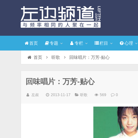
首页
专题
专栏
栏目
心理
首页
听歌
回味唱片：万芳-贴心
回味唱片：万芳-贴心
左叔
2013-11-17
听歌
569
0