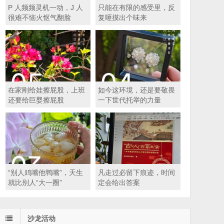
P 人频频灵机一动，J 人
只能在有限的感受里，反
很难不恼火怄气翻脸
复咂摸出个味来
在家刚给娃擦屁股，上班
如今这环境，还是要敬畏
还要给巨婴擦屁股
一下世代托举的力量
“别人鸡嘴他鸭嘴”，天生
凡走过必留下痕迹，时间
就比别人“大一圈”
定会给出答案
沙龙活动