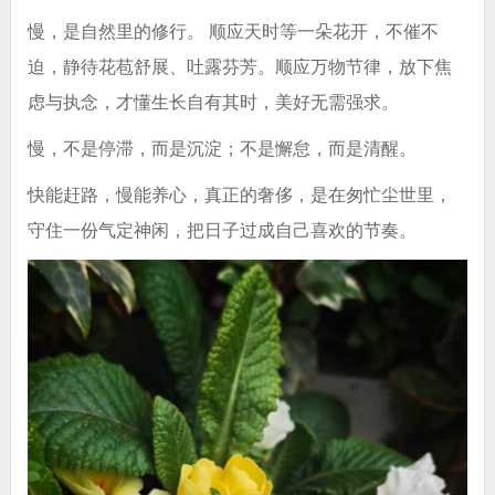
慢，是自然里的修行。 顺应天时等一朵花开，不催不
迫，静待花苞舒展、吐露芬芳。顺应万物节律，放下焦
虑与执念，才懂生长自有其时，美好无需强求。
慢，不是停滞，而是沉淀；不是懈怠，而是清醒。
快能赶路，慢能养心，真正的奢侈，是在匆忙尘世里，
守住一份气定神闲，把日子过成自己喜欢的节奏。