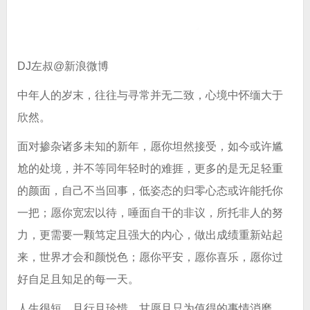
DJ左叔@新浪微博
中年人的岁末，往往与寻常并无二致，心境中怀缅大于
欣然。
面对掺杂诸多未知的新年，愿你坦然接受，如今或许尴
尬的处境，并不等同年轻时的难捱，更多的是无足轻重
的颜面，自己不当回事，低姿态的归零心态或许能托你
一把；愿你宽宏以待，唾面自干的非议，所托非人的努
力，更需要一颗笃定且强大的内心，做出成绩重新站起
来，世界才会和颜悦色；愿你平安，愿你喜乐，愿你过
好自足且知足的每一天。
人生很短，且行且珍惜，甘愿且只为值得的事情消磨。