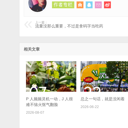
上一篇：
流量没那么重要，不过是拿码字当吃药
相关文章
P 人频频灵机一动，J 人很
总之一句话，就是没闲着
难不恼火怄气翻脸
2026-06-22
2026-08-07