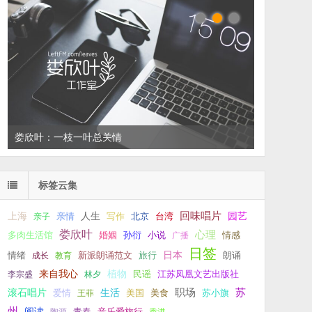
左叔：一生中还有多少个你
标签云集
回味唱片
上海
亲情
人生
写作
台湾
园艺
亲子
北京
娄欣叶
心理
孙衍
小说
多肉生活馆
婚姻
广播
情感
日签
新派朗诵范文
旅行
日本
朗诵
情绪
成长
教育
来自我心
植物
江苏凤凰文艺出版社
李宗盛
林夕
民谣
职场
生活
苏
滚石唱片
爱情
美食
苏小旗
王菲
美国
州
阅读
青春
音乐爱旅行
陶源
香港