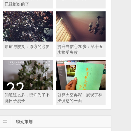
已经挺好的了
原谅与恢复：原谅的必要
提升自信心20步：第十五
步接受失败
知道这么多，或许为了不
就算天空再深：展现了林
觉日子漫长
夕愤怒的一面
特别策划