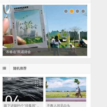
读家书单：悦读，散散班味
随机推荐
眼下还能约个“排毒局”，
不教人间见白头