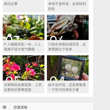
闽北往事
来得不是时候，走得恰到
好处
P 人频频灵机一动，J 人
只能在有限的感受里，反
很难不恼火怄气翻脸
复咂摸出个味来
在家刚给娃擦屁股，上班
如今这环境，还是要敬畏
还要给巨婴擦屁股
一下世代托举的力量
沙龙活动