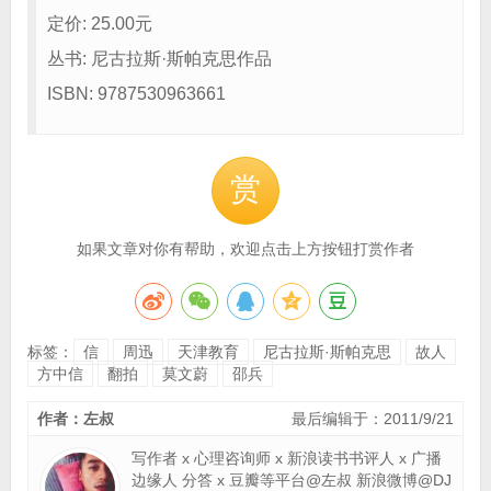
定价: 25.00元
丛书: 尼古拉斯·斯帕克思作品
ISBN: 9787530963661
赏
如果文章对你有帮助，欢迎点击上方按钮打赏作者
标签：
信
周迅
天津教育
尼古拉斯·斯帕克思
故人
方中信
翻拍
莫文蔚
邵兵
作者：左叔
最后编辑于：2011/9/21
写作者 x 心理咨询师 x 新浪读书书评人 x 广播
边缘人 分答 x 豆瓣等平台@左叔 新浪微博@DJ