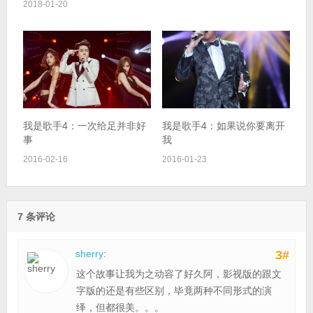
2018-01-20
我是歌手4：一次给足并非好
我是歌手4：如果说你要离开
事
我
2016-02-16
2016-01-23
7 条评论
sherry
:
3#
这个故事让我为之动容了好久阿，影视版的跟文
字版的还是有些区别，毕竟两种不同形式的演
绎，但都很美。。。