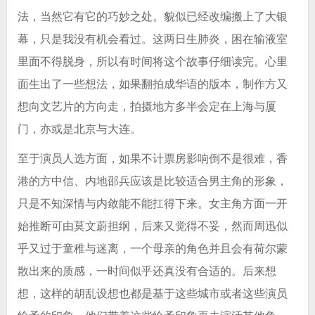
法，当然它有它的巧妙之处。貌似已经改编搬上了大银
幕，只是我没有机会看过。这两日生肺炎，困在输液室
里面不得脱身，所以有时间将这个故事仔细读完。心里
面生出了一些想法，如果翻拍成华语的版本，制作方又
想向文艺片的方向走，拍摄地方多半会定在上海与厦
门，亦或是北京与大连。
至于演员人选方面，如果不计票房影响倒不是很难，香
港的方中信、内地邵兵应该是比较适合男主角的形象，
只是不知深情与内敛能不能扛得下来。女主角方面一开
始推断可由莫文蔚担纲，后来又觉得不妥，然而周迅似
乎又过于童稚与迷离，一个母亲的角色并且会有荷尔蒙
散出来的质感，一时间似乎还真没有合适的。后来想
想，这样的胡乱设想也都是基于这些城市或者这些演员