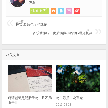
左叔
上一篇：
杨宗纬-原色：还魂记
下一篇：
音乐爱旅行：优质偶像-周华健-遇见机缘
相关文章
所谓创新是脱胎于此，且不局
此生最后一次重逢
限于此
2016-03-13