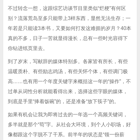
不过转念一想，这跟综艺访谈节目里类似“烂梗”有何区
别？流落荒岛至多只能带上3样东西，显然无法生存；一
年若是只能读3本书，又要如何打发这难捱的岁月？40本
真的不多，日子一苦就显得漫长，总有一些时光容得下
你钻进纸页里去。
到了岁末，写献辞的媒体特别多。各家皆有所长，有些
温暖质朴、有些励志鸡汤，有些关怀个体，有些调门极
高……也有用一个年度关键字来概括这一年的“操作”，不
过单从词性分析就能看得出来，选择这些字眼的媒体，
到底是手里“捧着饭碗”的，还是准备“放下筷子”的。
如果有机会让我为即将过去的一年选一个高频关键词，
多半就是那个“苟”字。从社会大环境，到个人小职场，好
像都跟这个字脱不了干系。前半年的状态是“领一份薪