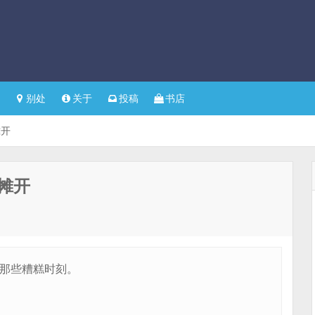
别处
关于
投稿
书店
摊开
摊开
于那些糟糕时刻。