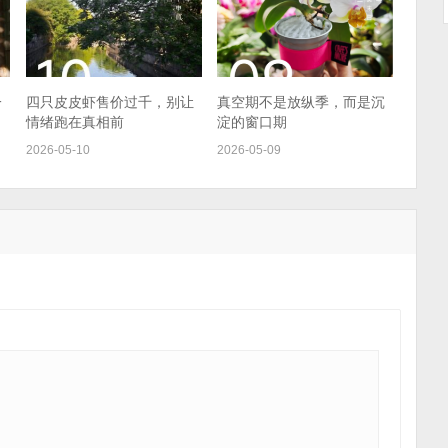
一
四只皮皮虾售价过千，别让
真空期不是放纵季，而是沉
情绪跑在真相前
淀的窗口期
2026-05-10
2026-05-09