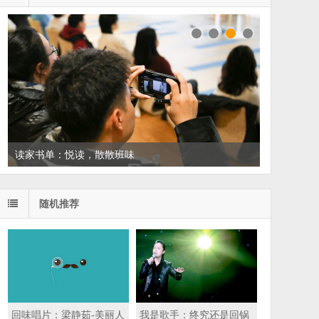
读家书单：悦读，散散班味
随机推荐
回味唱片：梁静茹-美丽人
我是歌手：终究还是回锅