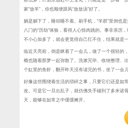
家“放羊”，你也顺便跟风“放放汤”好了。
躺是躺下了，睡却睡不着。刷手机，“羊群”里倒也
八门的“历劫”体验，看得人心惊肉跳的。事非亲历
不小心加多了，就会更觉得自己扛不住，结果就是
临近天亮前，倒是眯着了一会儿，做了一个很轻的
概也随着那梦一起弥散了。洗漱完毕、收纳整理、
个缸里的鱼虾，翻开昨天没有读完的书，坐了一会
好像这些围绕着生活的琐碎之事，只要它们还是如
改。可是它一旦出乱子，就仿佛失手碰到了多米诺
天，能够在如常之中缓缓摊开。