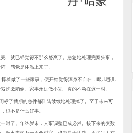
走完，就已经觉得不那么舒爽了。急急地处理完案头事，
一阵，感觉是体温上来了。
。撑着做了一些家事，便开始觉得浑身不自在，哪儿哪儿
赶紧洗漱躺倒。家事永远做不完，真的不急在这一时。
这周标了截期的急件都陆陆续续地处理掉了。至于未来可
手，也不是什么好事。
这一时了。年终岁末，人事调整已成必然。接下来的变数
步。做出来的万一不合时宜，也都是无用功。不如别人在