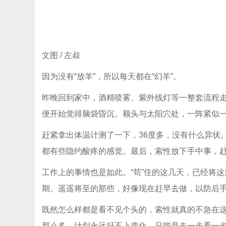
文图 / 左叔
因为没有“放羊”，所以每天都在“幻羊”。
昨晚回到家中，酒精喷雾、紫外线灯等一整套流程
便开始觉得脑袋昏沉。额头与太阳穴处，一阵紧似
赶紧拿出体温计测了一下，36度多，没有什么异状
都有些隐约酸疼的感觉。最后，索性放下手中事，
工作上的事情也是如此。“苟”住的这几天，已经将
期、遥遥将至的那些，好像现在赶早去做，以防后
既然怎么样都是看不见个头的，索性就真的不急在
那么多，计划永远赶不上变化，只能是走一步看一