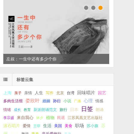
左叔：一生中还有多少个你
标签云集
回味唱片
上海
亲情
人生
写作
台湾
园艺
亲子
北京
娄欣叶
心理
孙衍
小说
多肉生活馆
婚姻
广播
情感
日签
新派朗诵范文
旅行
日本
朗诵
情绪
成长
教育
来自我心
植物
江苏凤凰文艺出版社
李宗盛
林夕
民谣
职场
生活
苏
滚石唱片
爱情
美食
苏小旗
王菲
美国
州
阅读
青春
音乐爱旅行
陶源
香港