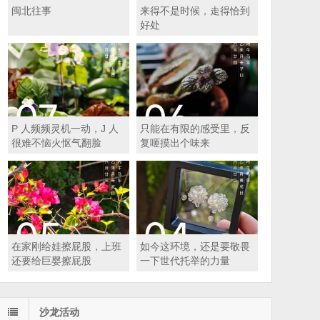
闽北往事
来得不是时候，走得恰到
好处
P 人频频灵机一动，J 人
只能在有限的感受里，反
很难不恼火怄气翻脸
复咂摸出个味来
在家刚给娃擦屁股，上班
如今这环境，还是要敬畏
还要给巨婴擦屁股
一下世代托举的力量
沙龙活动