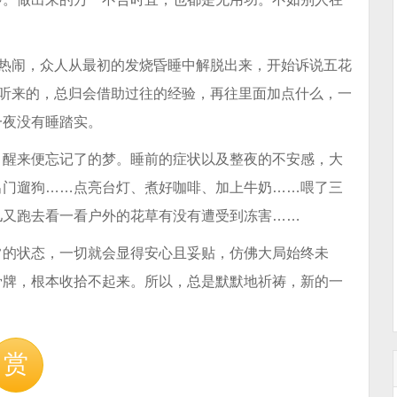
是热闹，众人从最初的发烧昏睡中解脱出来，开始诉说五花
，听来的，总归会借助过往的经验，再往里面加点什么，一
一夜没有睡踏实。
，醒来便忘记了的梦。睡前的症状以及整夜的不安感，大
出门遛狗……点亮台灯、煮好咖啡、加上牛奶……喂了三
儿又跑去看一看户外的花草有没有遭受到冻害……
常的状态，一切就会显得安心且妥贴，仿佛大局始终未
骨牌，根本收拾不起来。所以，总是默默地祈祷，新的一
赏