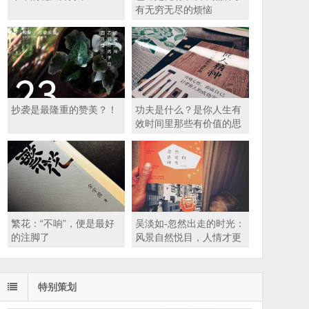
有无穷无尽的烦恼
抄袭是最隆重的赞美？！
功夫是什么？是你人生有
效时间里那些有价值的思
考
繁花：“不响”，便是最好
吴淡如-忽然出走的时光：
的注脚了
风景自然悦目，人情才更
赏心
特别策划