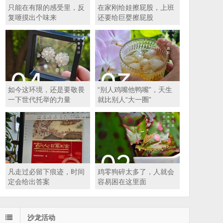
只能在有限的感受里，反
在家刚给娃擦屁股，上班
复咂摸出个味来
还要给巨婴擦屁股
如今这环境，还是要敬畏
“别人鸡嘴他鸭嘴”，天生
一下世代托举的力量
就比别人“大一圈”
凡走过必留下痕迹，时间
鸡零狗碎太多了，人就会
定会给出答案
容易困在这里面
沙龙活动