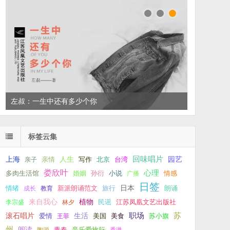
左叔：一生中还有多少个你
标签云集
回味唱片
上海
亲情
人生
写作
台湾
园艺
亲子
北京
娄欣叶
心理
孙衍
小说
多肉生活馆
婚姻
广播
情感
日签
新派朗诵范文
旅行
日本
朗诵
情绪
成长
教育
来自我心
植物
江苏凤凰文艺出版社
李宗盛
林夕
民谣
职场
生活
苏
滚石唱片
爱情
美食
苏小旗
王菲
美国
州
阅读
青春
音乐爱旅行
陶源
香港