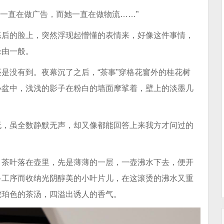
我一直在做广告，而她一直在做物流……”
洗练后的脸上，突然浮现起懵懂的表情来，好像这件事情，
缘由一般。
是没有到。夜幕沉了之后，“茶事”穿格花窗外的桂花树
小盆中，浅浅的影子在粉白的墙面摩挲着，壁上的淡墨几
玩，虽全数静默无声，却又像都能回答上来我方才问过的
。茶叶落在壶里，先是薄薄的一层，一壶沸水下去，便开
多工序而收纳光阴醇美的小叶片儿，在这滚烫的沸水又重
琥珀色的茶汤，四溢出诱人的香气。