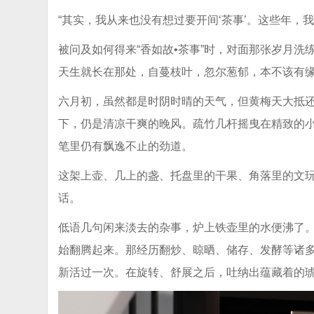
“其实，我从来也没有想过要开间‘茶事’。这些年，
被问及如何得来“香如故•茶事”时，对面那张岁月
天生就长在那处，自蔓枝叶，忽尔葱郁，本不该有
六月初，虽然都是时阴时晴的天气，但黄梅天大抵还
下，仍是清凉干爽的晚风。疏竹几杆摇曳在精致的
笔里仍有飘逸不止的劲道。
这架上壶、几上的盏、托盘里的干果、角落里的文
话。
低语几句闲来淡去的杂事，炉上铁壶里的水便沸了
始翻腾起来。那经历翻炒、晾晒、储存、发酵等诸
新活过一次。在旋转、舒展之后，吐纳出蕴藏着的