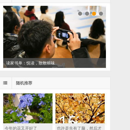
读家书单：悦读，散散班味
随机推荐
今年的花又开好了
也许是先有了脑，然后才