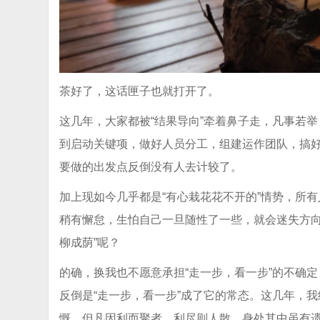
茶好了，这话匣子也就打开了。
这几年，大家都被“结果导向”牵着鼻子走，凡事若
到启动关键项，做好人员分工，组建运作团队，搞
要做的出发点反倒没有人去计较了。
加上现如今几乎都是“有心栽花花不开的”情势，所
稍有懈怠，生怕自己一旦随性了一些，就会迷失方向
柳成荫”呢？
的确，换我也不愿意承担“走一步，看一步”的不确
反倒是“走一步，看一步”成了它的常态。这几年，
慨。但凡因利而聚者，利尽则人散，身处其中虽有