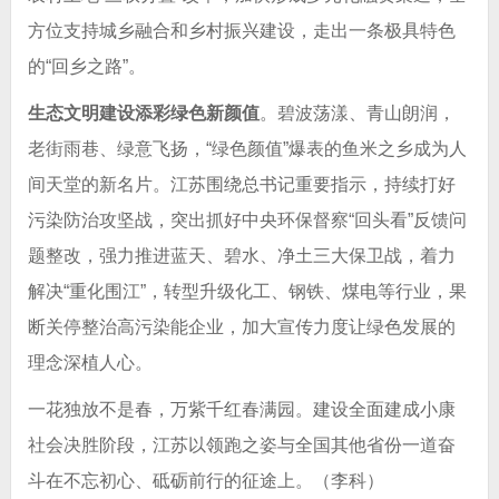
方位支持城乡融合和乡村振兴建设，走出一条极具特色
的“回乡之路”。
生态文明建设添彩绿色新颜值
。碧波荡漾、青山朗润，
老街雨巷、绿意飞扬，“绿色颜值”爆表的鱼米之乡成为人
间天堂的新名片。江苏围绕总书记重要指示，持续打好
污染防治攻坚战，突出抓好中央环保督察“回头看”反馈问
题整改，强力推进蓝天、碧水、净土三大保卫战，着力
解决“重化围江”，转型升级化工、钢铁、煤电等行业，果
断关停整治高污染能企业，加大宣传力度让绿色发展的
理念深植人心。
一花独放不是春，万紫千红春满园。建设全面建成小康
社会决胜阶段，江苏以领跑之姿与全国其他省份一道奋
斗在不忘初心、砥砺前行的征途上。（李科）