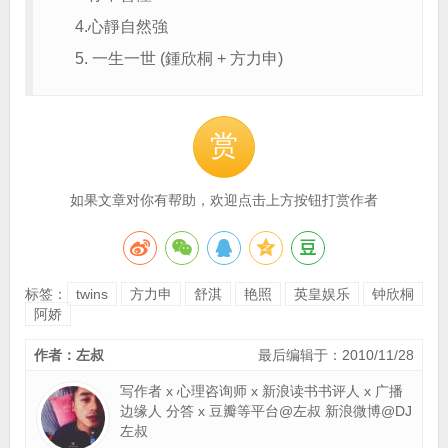
4.心靜自然強
5. 一生一世 (鍾欣桐 + 方力申)
赏
如果文章对你有帮助，欢迎点击上方按钮打赏作者
标签：
twins
方力申
舒淇
艳照
英皇娱乐
钟欣桐
阿娇
作者：左叔
最后编辑于：2010/11/28
写作者 x 心理咨询师 x 新浪读书书评人 x 广播
边缘人 分答 x 豆瓣等平台@左叔 新浪微博@DJ
左叔