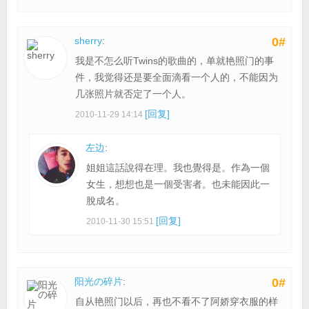
sherry
:
0#
我是不怎么听Twins的歌曲的，单就艳照门的事
件，我觉得还是要全面滴看一个人的，不能因为
几张照片就否定了一个人。
[回复]
2010-11-29 14:14
左边
:
姐姐這話說得在理。我也覺得是。作為一個
女生，想想也是一個受害者。也未能因此一
脫成名。
[回复]
2010-11-30 15:51
阳光の碎片
:
0#
自从艳照门以后，再也不看不了阿娇穿衣服的样