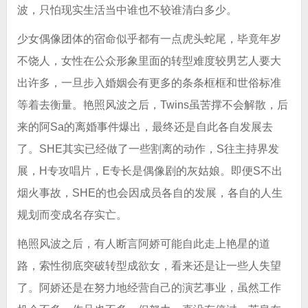
波，只怕现实生活当中谁也不较谁清白多少。
少女偶像团体的宿命似乎都有一点虎头蛇尾，毕竟年岁
不饶人，女性在公众形象里面的转型难度较男艺人要大
出许多，一旦步入婚姻会有更多的条条框框和世俗标准
等着去衡量。艳照风波之后，Twins虽苦撑不会解散，后
来的阿Sa的离婚事件爆出，最终还是自此各自发展去
了。SHE其实已经做了一些割离的动作，S往主持界发
展，H专攻唱片，E专长是偶像剧的灰姑娘。即便S不出
烟火事故，SHE的也会因成员各自的发展，各自的人生
规划而变成名存实亡。
艳照风波之后，有人断言阿娇可能自此走上艳星的道
路，索性彻底突破转型成欲女，看来还是让一些人失望
了。阿娇还是在努力地经营自己的演艺事业，虽然工作