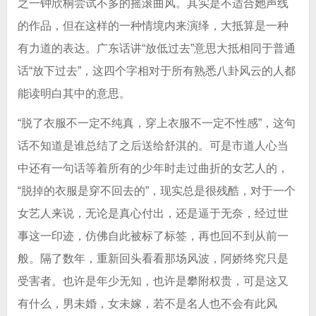
之一钟欣桐尝试不多的摇滚曲风。其实是不适合她声线
的作品，但在这样的一种情境内来演绎，大抵算是一种
有力道的表达。广东话讲“放低过去”意思大抵相同于普通
话“放下过去”，这四个字相对于所有熟悉八卦风云的人都
能读明白其中的意思。
“脱了衣服不一定不纯真，穿上衣服不一定不性感”，这句
话不知道是谁总结了之后送给舒淇的。可是市道人心当
中还有一句话等着所有的少年时走过曲折的女艺人的，
“脱掉的衣服是穿不回去的”，现实总是很残酷，对于一个
女艺人来说，无论是真心付出，还是逼于无奈，经过世
事这一印迹，仿佛自此被标了标签，再也回不到从前一
般。隔了数年，重新回头看看那场风波，阿娇终究只是
受害者。也许是年少无知，也许是攀附权贵，可是这又
有什么，男未婚，女未嫁，若不是名人也不会有此风