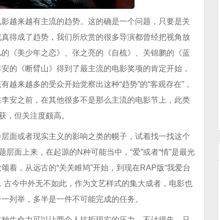
电影越来越有主流的趋势。这的确是一个问题，只要是关
况真得成了趋势，我们所欣赏的很多导演都曾经把视角放
凡的《美少年之恋》、张之亮的《自梳》、关锦鹏的《蓝
李安的《断臂山》得到了最主流的电影奖项的肯定开始，
越来越多的受众开始觉察出这种“趋势”的“客观存在”，
在李安之前，在其他很多不是那么主流的电影节上，此类
斩获，但关注度颇高。
会层面或者现实主义的影响之类的幌子，试着找一找这个
题层面上来，在起源的N种可能当中，“爱”或者“情”是最光
着，从远古的“关关睢鸠”开始，到现在RAP版“我爱台
，古今中外无不如此，作为文艺样式的集大成者，电影也
一一列举，多半是一件不可能完成的任务。
这种生命力可以让两个人抗拒现实的压力，不计得失，只