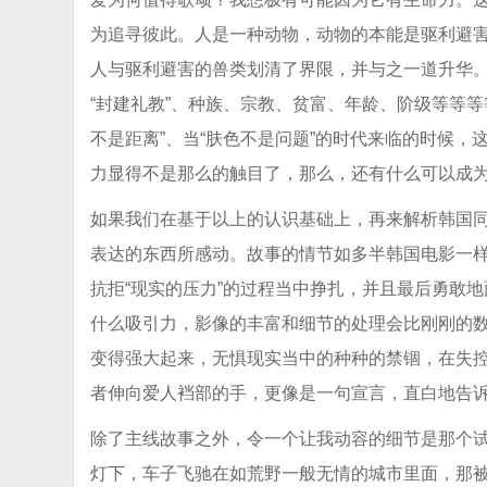
为追寻彼此。人是一种动物，动物的本能是驱利避害，
人与驱利避害的兽类划清了界限，并与之一道升华。
“封建礼教”、种族、宗教、贫富、年龄、阶级等等
不是距离”、当“肤色不是问题”的时代来临的时候，
力显得不是那么的触目了，那么，还有什么可以成为“
如果我们在基于以上的认识基础上，再来解析韩国
表达的东西所感动。故事的情节如多半韩国电影一
抗拒“现实的压力”的过程当中挣扎，并且最后勇敢
什么吸引力，影像的丰富和细节的处理会比刚刚的
变得强大起来，无惧现实当中的种种的禁锢，在失
者伸向爱人裆部的手，更像是一句宣言，直白地告
除了主线故事之外，令一个让我动容的细节是那个
灯下，车子飞驰在如荒野一般无情的城市里面，那