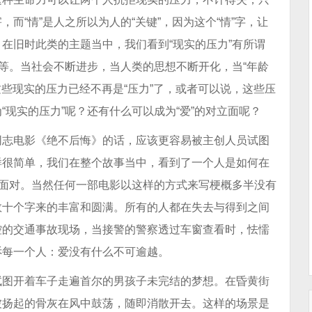
而“情”是人之所以为人的“关键”，因为这个“情”字，让
在旧时此类的主题当中，我们看到“现实的压力”有所谓
等等。当社会不断进步，当人类的思想不断开化，当“年龄
这些现实的压力已经不再是“压力”了，或者可以说，这些压
现实的压力”呢？还有什么可以成为“爱”的对立面呢？
同志电影《绝不后悔》的话，应该更容易被主创人员试图
样很简单，我们在整个故事当中，看到了一个人是如何在
地面对。当然任何一部电影以这样的方式来写梗概多半没有
数十个字来的丰富和圆满。所有的人都在失去与得到之间
控的交通事故现场，当接警的警察透过车窗查看时，怯懦
诉每一个人：爱没有什么不可逾越。
试图开着车子走遍首尔的男孩子未完结的梦想。在昏黄街
被扬起的骨灰在风中鼓荡，随即消散开去。这样的场景是