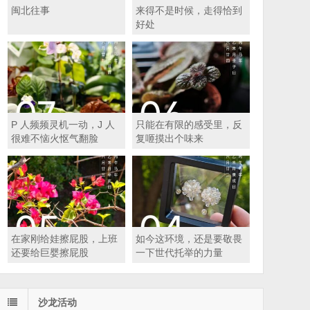
闽北往事
来得不是时候，走得恰到
好处
P 人频频灵机一动，J 人
只能在有限的感受里，反
很难不恼火怄气翻脸
复咂摸出个味来
在家刚给娃擦屁股，上班
如今这环境，还是要敬畏
还要给巨婴擦屁股
一下世代托举的力量
沙龙活动