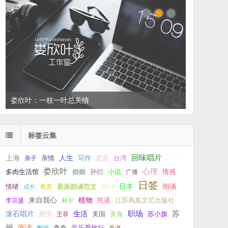
左叔：一生中还有多少个你
标签云集
回味唱片
上海
亲情
人生
写作
台湾
园艺
亲子
北京
娄欣叶
心理
孙衍
小说
多肉生活馆
婚姻
广播
情感
日签
新派朗诵范文
旅行
日本
朗诵
情绪
成长
教育
来自我心
植物
江苏凤凰文艺出版社
李宗盛
林夕
民谣
职场
生活
苏
滚石唱片
爱情
美食
苏小旗
王菲
美国
州
阅读
青春
音乐爱旅行
陶源
香港