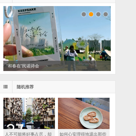
“和春在”民谣诗会
读家书单：悦读，散散班味
随机推荐
人不可能将好事占尽，却
如何心安理得地退出那些