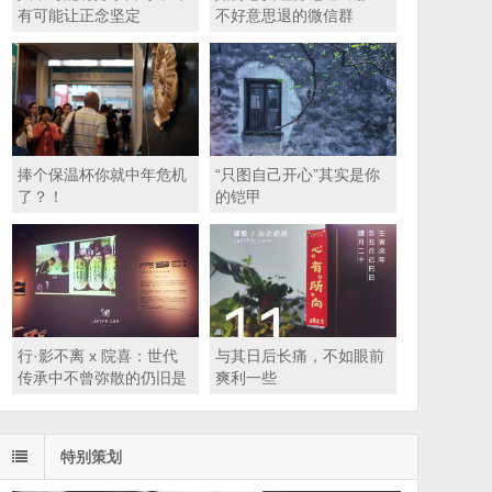
有可能让正念坚定
不好意思退的微信群
捧个保温杯你就中年危机
“只图自己开心”其实是你
了？！
的铠甲
行·影不离 x 院喜：世代
与其日后长痛，不如眼前
传承中不曾弥散的仍旧是
爽利一些
那些坚硬的内核
特别策划