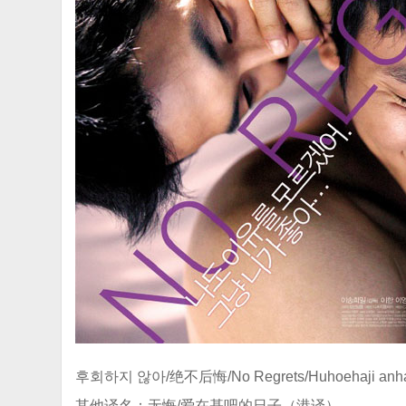
후회하지 않아/绝不后悔/No Regrets/Huhoehaji anha
其他译名：无悔/爱在基吧的日子（港译）