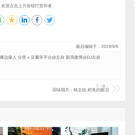
，欢迎点击上方按钮打赏作者
最后编辑于：2019/9/8
 广播边缘人 分答 x 豆瓣等平台@左叔 新浪微博@DJ左叔
下一篇：
回味唱片：林志炫-鳄鱼的眼泪