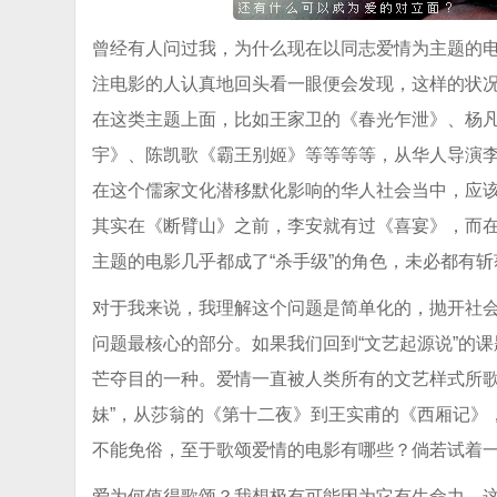
曾经有人问过我，为什么现在以同志爱情为主题的
注电影的人认真地回头看一眼便会发现，这样的状
在这类主题上面，比如王家卫的《春光乍泄》、杨
宇》、陈凯歌《霸王别姬》等等等等，从华人导演
在这个儒家文化潜移默化影响的华人社会当中，应该有
其实在《断臂山》之前，李安就有过《喜宴》，而
主题的电影几乎都成了“杀手级”的角色，未必都有
对于我来说，我理解这个问题是简单化的，抛开社
问题最核心的部分。如果我们回到“文艺起源说”的课
芒夺目的一种。爱情一直被人类所有的文艺样式所歌颂
妹”，从莎翁的《第十二夜》到王实甫的《西厢记》
不能免俗，至于歌颂爱情的电影有哪些？倘若试着
爱为何值得歌颂？我想极有可能因为它有生命力。