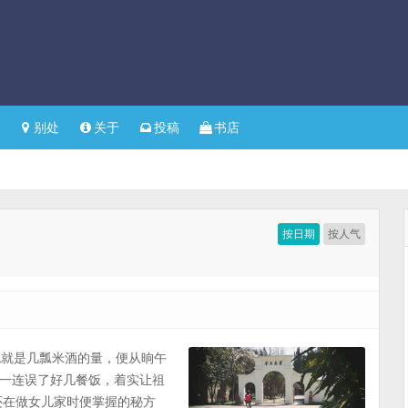
别处
关于
投稿
书店
按日期
按人气
，也就是几瓢米酒的量，便从晌午
一连误了好几餐饭，着实让祖
还在做女儿家时便掌握的秘方