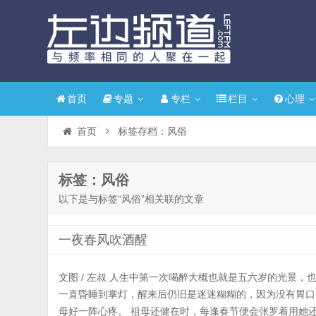
首页
专题
专栏
栏目
心理
首页
标签存档：风俗
标签：风俗
以下是与标签“风俗”相关联的文章
一夜春风吹酒醒
文图 / 左叔 人生中第一次喝醉大概也就是五六岁的光景
一直昏睡到掌灯，醒来后仍旧是迷迷糊糊的，因为没有胃口
母好一阵心疼。 祖母还健在时，每逢春节便会张罗着用她