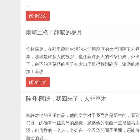
...
阅读全文
南靖土楼：静寂的岁月
竹林摇曳，在那里静静生活的人们用厚厚的土墙阻隔了外界
界，那里是许多人的故乡，也住着许多人的爷爷奶奶，外出
了，余下的空荡荡的房子在大山里显得特别静寂，潺潺的水
加工着玫 ...
阅读全文
陈升-阿嬷，我回来了：人非草木
相较对他的音乐作品，他的文字对于我而言是陌生的，看到
书目，的确有一丝意外的感觉。虽然他的歌曲一直是信马由
漫，但这样的一个人，身处在一个浮华的圈子里面，还能够
自己的思 ...