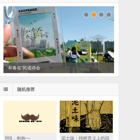
“和春在”民谣诗会
读家书单：悦读，散散班味
随机推荐
阿B，抱抱~~
泥土味：纯粹意义上的回