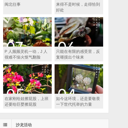
闽北往事
来得不是时候，走得恰到
好处
P 人频频灵机一动，J 人
只能在有限的感受里，反
很难不恼火怄气翻脸
复咂摸出个味来
在家刚给娃擦屁股，上班
如今这环境，还是要敬畏
还要给巨婴擦屁股
一下世代托举的力量
沙龙活动