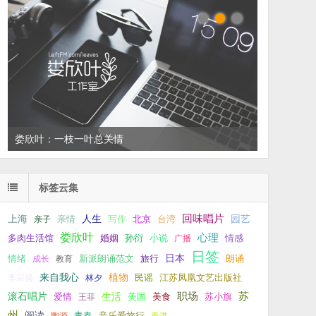
娄欣叶：一枝一叶总关情
左叔：一生中还有多少个你
标签云集
回味唱片
上海
亲情
人生
写作
台湾
园艺
亲子
北京
娄欣叶
心理
孙衍
小说
多肉生活馆
婚姻
广播
情感
日签
新派朗诵范文
旅行
日本
朗诵
情绪
成长
教育
来自我心
植物
江苏凤凰文艺出版社
李宗盛
林夕
民谣
职场
生活
苏
滚石唱片
爱情
美食
苏小旗
王菲
美国
州
阅读
青春
音乐爱旅行
陶源
香港