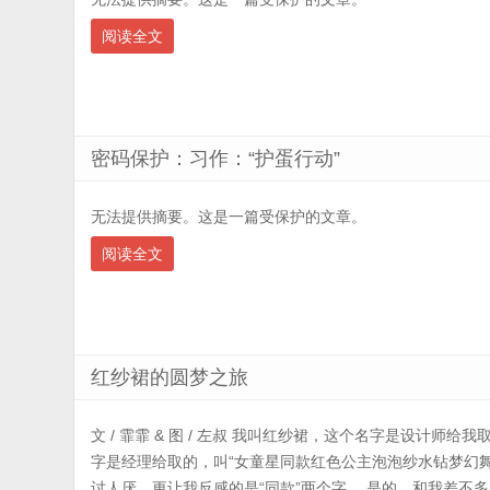
阅读全文
密码保护：习作：“护蛋行动”
无法提供摘要。这是一篇受保护的文章。
阅读全文
红纱裙的圆梦之旅
文 / 霏霏 & 图 / 左叔 我叫红纱裙，这个名字是设计师
字是经理给取的，叫“女童星同款红色公主泡泡纱水钻梦幻
讨人厌，更让我反感的是“同款”两个字。 是的，和我差不多同时