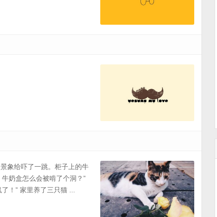
前的景象给吓了一跳。柜子上的牛
！牛奶盒怎么会被啃了个洞？”
” 家里养了三只猫 ...