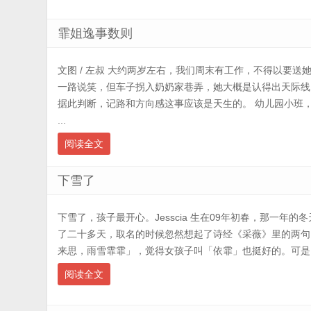
霏姐逸事数则
文图 / 左叔 大约两岁左右，我们周末有工作，不得以要
一路说笑，但车子拐入奶奶家巷弄，她大概是认得出天际线
据此判断，记路和方向感这事应该是天生的。 幼儿园小班
...
阅读全文
下雪了
下雪了，孩子最开心。Jesscia 生在09年初春，那一年
了二十多天，取名的时候忽然想起了诗经《采薇》里的两句
来思，雨雪霏霏」，觉得女孩子叫「依霏」也挺好的。可是自她
阅读全文