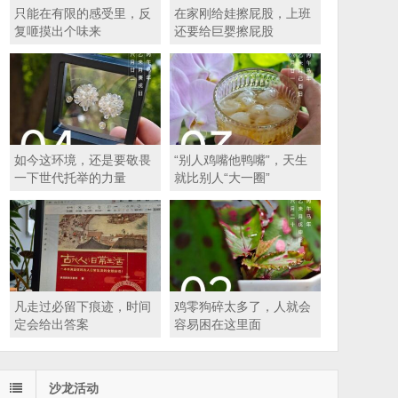
只能在有限的感受里，反
在家刚给娃擦屁股，上班
复咂摸出个味来
还要给巨婴擦屁股
如今这环境，还是要敬畏
“别人鸡嘴他鸭嘴”，天生
一下世代托举的力量
就比别人“大一圈”
凡走过必留下痕迹，时间
鸡零狗碎太多了，人就会
定会给出答案
容易困在这里面
沙龙活动