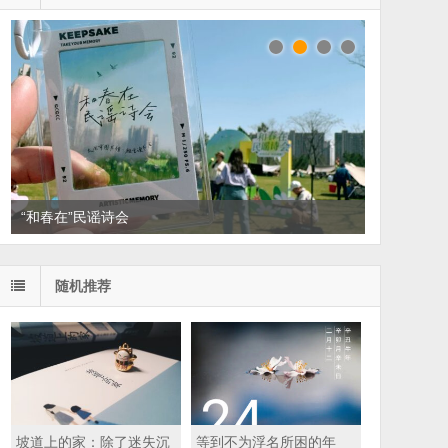
“和春在”民谣诗会
随机推荐
坡道上的家：除了迷失沉
等到不为浮名所困的年