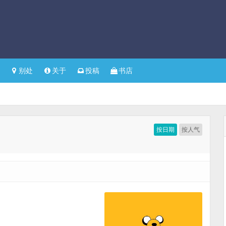
别处
关于
投稿
书店
按日期
按人气