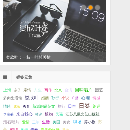
娄欣叶：一枝一叶总关情
标签云集
回味唱片
上海
亲情
人生
写作
台湾
园艺
亲子
北京
娄欣叶
心理
孙衍
小说
多肉生活馆
婚姻
广播
情感
日签
新派朗诵范文
旅行
日本
朗诵
情绪
成长
教育
来自我心
植物
江苏凤凰文艺出版社
李宗盛
林夕
民谣
职场
生活
苏
滚石唱片
爱情
美食
苏小旗
王菲
美国
州
阅读
青春
音乐爱旅行
陶源
香港