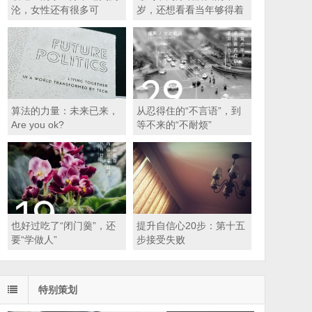
沦，女性还有很多可
岁，还想看看当年够得着
能……
的那条线
算法的力量：未来已来，
从忍得住的“不言语”，到
Are you ok?
等不来的“不耐烦”
也好过吃了“闭门羹”，还
提升自信心20步：第十五
要“学做人”
步接受失败
特别策划