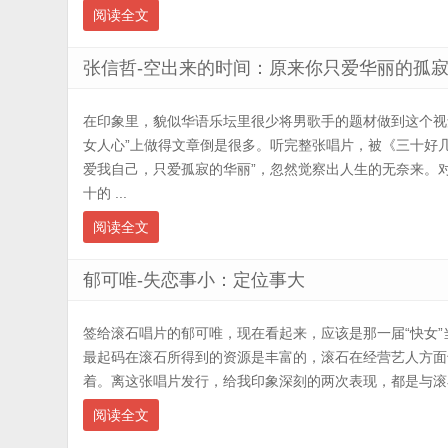
阅读全文
张信哲-空出来的时间：原来你只爱华丽的孤
在印象里，貌似华语乐坛里很少将男歌手的题材做到这个视
女人心”上做得文章倒是很多。听完整张唱片，被《三十好
爱我自己，只爱孤寂的华丽”，忽然觉察出人生的无奈来。
十的 ...
阅读全文
郁可唯-失恋事小：定位事大
签给滚石唱片的郁可唯，现在看起来，应该是那一届“快女
最起码在滚石所得到的资源是丰富的，滚石在经营艺人方面
着。离这张唱片发行，给我印象深刻的两次表现，都是与滚
阅读全文