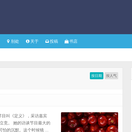
别处
关于
投稿
书店
按日期
按人气
类的节目叫《定义》，采访嘉宾
立竞。 她的访谈节目最大的
怕的沉默。这个时候镜 ...