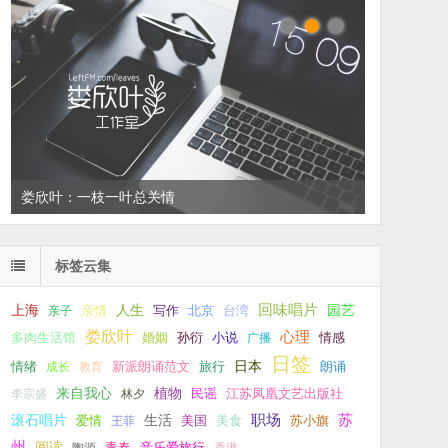
娄欣叶：一枝一叶总关情
标签云集
回味唱片
上海
亲情
人生
写作
台湾
园艺
亲子
北京
娄欣叶
心理
孙衍
小说
多肉生活馆
婚姻
广播
情感
日签
新派朗诵范文
旅行
日本
朗诵
情绪
成长
教育
来自我心
植物
江苏凤凰文艺出版社
李宗盛
林夕
民谣
职场
生活
苏
滚石唱片
爱情
美食
苏小旗
王菲
美国
州
阅读
青春
音乐爱旅行
陶源
香港