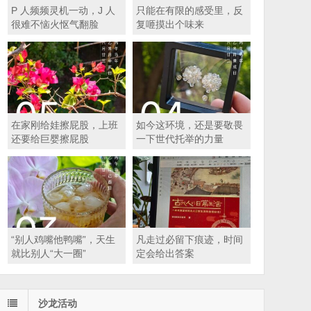
P 人频频灵机一动，J 人
只能在有限的感受里，反
很难不恼火怄气翻脸
复咂摸出个味来
在家刚给娃擦屁股，上班
如今这环境，还是要敬畏
还要给巨婴擦屁股
一下世代托举的力量
“别人鸡嘴他鸭嘴”，天生
凡走过必留下痕迹，时间
就比别人“大一圈”
定会给出答案
沙龙活动