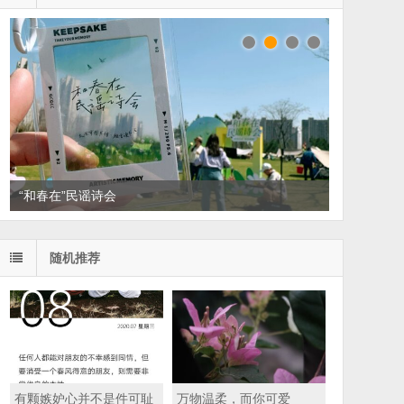
“和春在”民谣诗会
随机推荐
有颗嫉妒心并不是件可耻
万物温柔，而你可爱