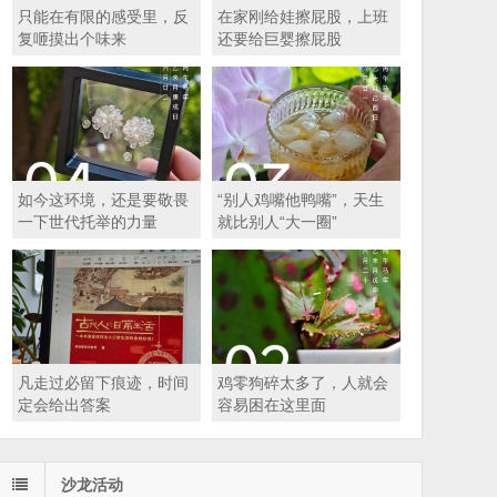
只能在有限的感受里，反
在家刚给娃擦屁股，上班
复咂摸出个味来
还要给巨婴擦屁股
如今这环境，还是要敬畏
“别人鸡嘴他鸭嘴”，天生
一下世代托举的力量
就比别人“大一圈”
凡走过必留下痕迹，时间
鸡零狗碎太多了，人就会
定会给出答案
容易困在这里面
沙龙活动