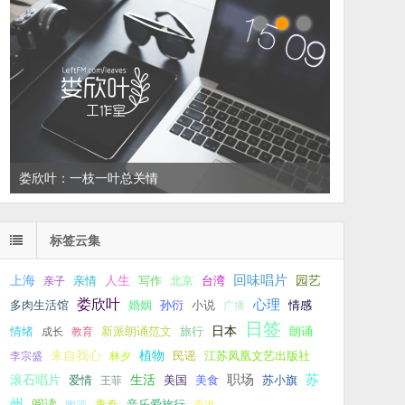
娄欣叶：一枝一叶总关情
左叔：一生中还有多少个你
标签云集
回味唱片
上海
亲情
人生
写作
台湾
园艺
亲子
北京
娄欣叶
心理
孙衍
小说
多肉生活馆
婚姻
广播
情感
日签
新派朗诵范文
旅行
日本
朗诵
情绪
成长
教育
来自我心
植物
江苏凤凰文艺出版社
李宗盛
林夕
民谣
职场
生活
苏
滚石唱片
爱情
美食
苏小旗
王菲
美国
州
阅读
青春
音乐爱旅行
陶源
香港