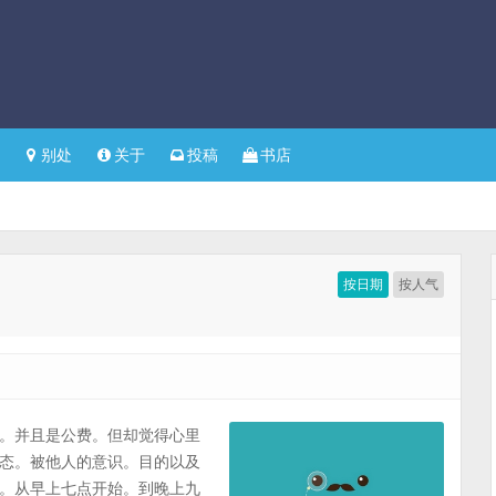
别处
关于
投稿
书店
按日期
按人气
。并且是公费。但却觉得心里
态。被他人的意识。目的以及
。从早上七点开始。到晚上九