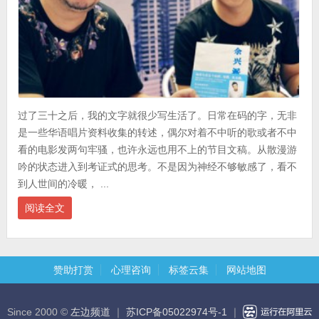
过了三十之后，我的文字就很少写生活了。日常在码的字，无非
是一些华语唱片资料收集的转述，偶尔对着不中听的歌或者不中
看的电影发两句牢骚，也许永远也用不上的节目文稿。从散漫游
吟的状态进入到考证式的思考。不是因为神经不够敏感了，看不
到人世间的冷暖， ...
阅读全文
赞助打赏
心理咨询
标签云集
网站地图
Since 2000 ©
左边频道
｜
苏ICP备05022974号-1
｜