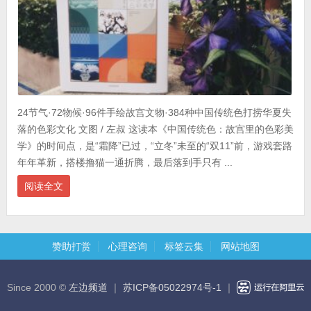
24节气·72物候·96件手绘故宫文物·384种中国传统色打捞华夏失
落的色彩文化 文图 / 左叔 这读本《中国传统色：故宫里的色彩美
学》的时间点，是“霜降”已过，“立冬”未至的“双11”前，游戏套路
年年革新，搭楼撸猫一通折腾，最后落到手只有 ...
阅读全文
赞助打赏
心理咨询
标签云集
网站地图
Since 2000 ©
左边频道
｜
苏ICP备05022974号-1
｜