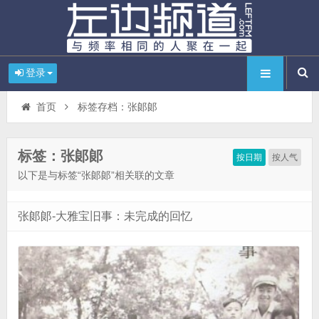
登录
首页
标签存档：张郞郞
标签：张郞郞
按日期
按人气
以下是与标签“张郞郞”相关联的文章
张郞郞-大雅宝旧事：未完成的回忆