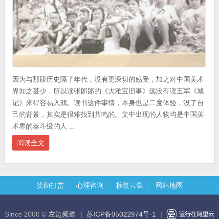
因为与那段历史隔了年代，没有更深切的感受，加之对中国美术
界知之甚少，所以读张郞郞的《大雅宝旧事》远没有读王军《城
记》来得容易入戏。读书这件事情，本身也是二度体验，没了自
己的背景，其实是很难找到共鸣的。文中出现的人物均是中国美
术界的泰斗级的人 ...
阅读全文
赞助打赏
心理咨询
标签云集
网站地图
Since 2000 ©
左边频道
｜
苏ICP备05022974号-1
｜