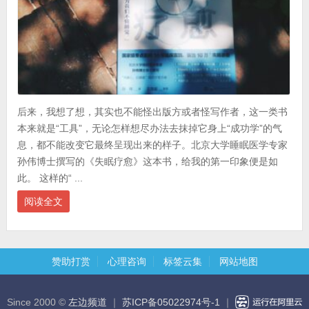
后来，我想了想，其实也不能怪出版方或者怪写作者，这一类书
本来就是“工具”，无论怎样想尽办法去抹掉它身上“成功学”的气
息，都不能改变它最终呈现出来的样子。北京大学睡眠医学专家
孙伟博士撰写的《失眠疗愈》这本书，给我的第一印象便是如
此。 这样的“ ...
阅读全文
赞助打赏
心理咨询
标签云集
网站地图
Since 2000 ©
左边频道
｜
苏ICP备05022974号-1
｜