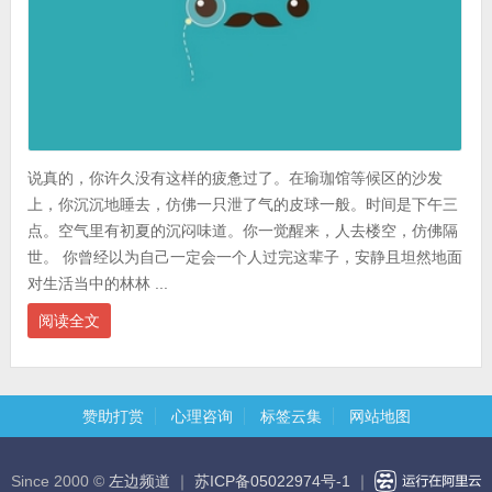
说真的，你许久没有这样的疲惫过了。在瑜珈馆等候区的沙发
上，你沉沉地睡去，仿佛一只泄了气的皮球一般。时间是下午三
点。空气里有初夏的沉闷味道。你一觉醒来，人去楼空，仿佛隔
世。 你曾经以为自己一定会一个人过完这辈子，安静且坦然地面
对生活当中的林林 ...
阅读全文
赞助打赏
心理咨询
标签云集
网站地图
Since 2000 ©
左边频道
｜
苏ICP备05022974号-1
｜