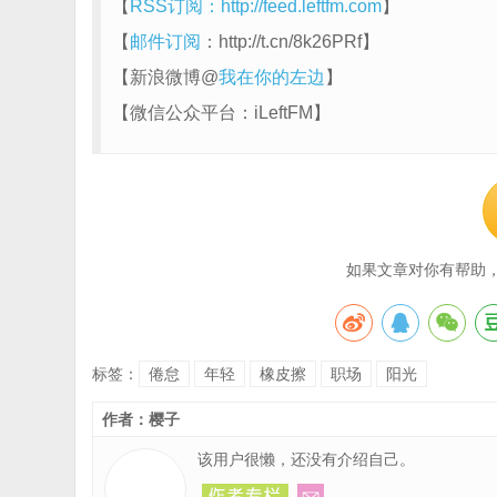
【
RSS订阅：http://feed.leftfm.com
】
【
邮件订阅
：http://t.cn/8k26PRf】
【新浪微博@
我在你的左边
】
【微信公众平台：iLeftFM】
如果文章对你有帮助
标签：
倦怠
年轻
橡皮擦
职场
阳光
作者：樱子
该用户很懒，还没有介绍自己。