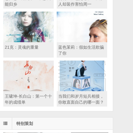
能归乡
人却装作害怕周一
21克：灵魂的重量
蓝色茉莉：假如生活欺骗
了你
王啸坤-长白山：第一个十
当我们和岁月短兵相接，
年的成绩单
你敢直面自己的哪一面？
特别策划