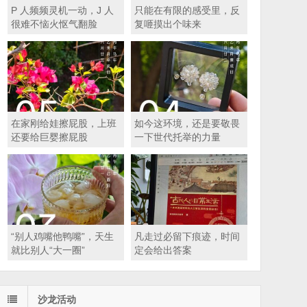
P 人频频灵机一动，J 人
只能在有限的感受里，反
很难不恼火怄气翻脸
复咂摸出个味来
在家刚给娃擦屁股，上班
如今这环境，还是要敬畏
还要给巨婴擦屁股
一下世代托举的力量
“别人鸡嘴他鸭嘴”，天生
凡走过必留下痕迹，时间
就比别人“大一圈”
定会给出答案
沙龙活动