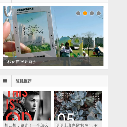
“和春在”民谣诗会
读家书单：悦读，散散班味
随机推荐
想归想：路走了一半怎么
明明上班也是“摸鱼”，有