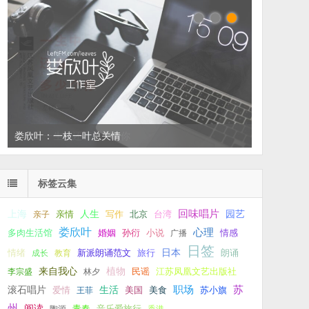
左叔：一生中还有多少个你
标签云集
回味唱片
上海
亲情
人生
写作
台湾
园艺
亲子
北京
娄欣叶
心理
孙衍
小说
多肉生活馆
婚姻
广播
情感
日签
新派朗诵范文
旅行
日本
朗诵
情绪
成长
教育
来自我心
植物
江苏凤凰文艺出版社
李宗盛
林夕
民谣
职场
生活
苏
滚石唱片
爱情
美食
苏小旗
王菲
美国
州
阅读
青春
音乐爱旅行
陶源
香港