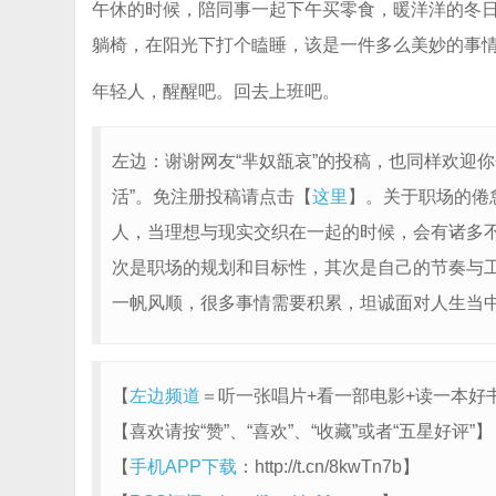
午休的时候，陪同事一起下午买零食，暖洋洋的冬
躺椅，在阳光下打个瞌睡，该是一件多么美妙的事
年轻人，醒醒吧。回去上班吧。
左边：谢谢网友“芈奴瓿哀”的投稿，也同样欢迎你
活”。免注册投稿请点击【
这里
】。关于职场的倦
人，当理想与现实交织在一起的时候，会有诸多
次是职场的规划和目标性，其次是自己的节奏与
一帆风顺，很多事情需要积累，坦诚面对人生当
【
左边频道
＝听一张唱片+看一部电影+读一本好书：http
【喜欢请按“赞”、“喜欢”、“收藏”或者“五星好评”】
【
手机APP下载
：http://t.cn/8kwTn7b】