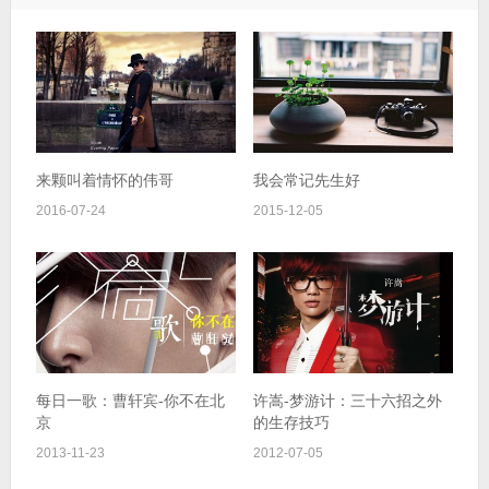
来颗叫着情怀的伟哥
我会常记先生好
2016-07-24
2015-12-05
每日一歌：曹轩宾-你不在北
许嵩-梦游计：三十六招之外
京
的生存技巧
2013-11-23
2012-07-05