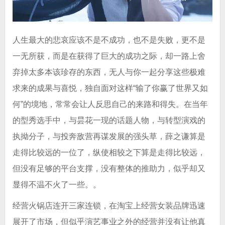
人生最大的悲哀应该不是不成功，也不是失败，更不是
一无所获，而是在获得了巨大的成功之际，却一路上舍
弃掉太多本该珍存的东西，无人与你一起分享这些极难
求来的成果与喜悦，独自面对这样“输了你赢了世界又如
何”的境地，常常会让人反思自己的来路和得失。在当年
的型秀选手中，与昙花一现的话题人物
，与转型演戏的
执拗分子，与投奔敌营再谋发展的强头草，薛之谦算是
走得比较远的一位了，纵使相较之下算是走得比较远，
但没有足够的平台支撑，没有整体的推助力，似乎却又
显得不温不火了一些。。
经营火锅店连开三家连锁，在淘宝上经营女装品牌迅速
展开了市场，但似乎演艺事业之外的经营并没有让他真