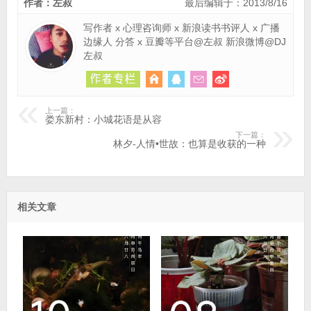
作者：左叔
最后编辑于：2013/8/16
写作者 x 心理咨询师 x 新浪读书书评人 x 广播
边缘人 分答 x 豆瓣等平台@左叔 新浪微博@DJ
左叔
上一篇：
娄东新村：小城花语是从容
下一篇：
林夕-人情•世故：也算是收获的一种
相关文章