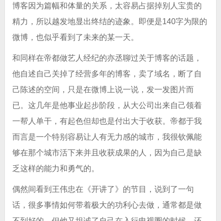
博客因为篇幅和体量的关系，太容易占据掉别人宝贵的
精力，所以越发地显出终结的迹象。即便是140字为限的
微博，也似乎看到了未来的某一天。
和同样在帝都做艺人经纪的亦丞聊过关于博客的话题，
他自述自己关掉了经营多年的博客，卖了域名，断了自
己陈述的空间，只是在微博上说一说，发一发图片而
已。这几年是他事业起步阶段，从大公司出来自己领着
一帮人单干，有起色但却也是付出大于收获。帝都于我
而言是一个特别容易让人有无力感的城市，我很钦佩能
够在那个城市活下来并且收获成果的人，因为自己是缺
乏这样的能力和勇气的。
偶然间看到王伟忠在《开讲了》的节目，说到了一句
话，很多事情如何带着极大的功利心去做，通常都是做
不到好的，但他又坦诚了自己在入行电视圈的时候，还