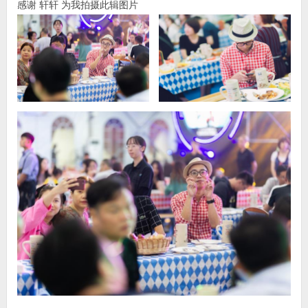
感谢 轩轩 为我拍摄此辑图片