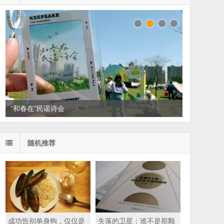
“和春在”民谣诗会
读家书单：悦读，散散班味
随机推荐
成功告别单身狗，仅仅是
失落的卫星：谁不是那颗