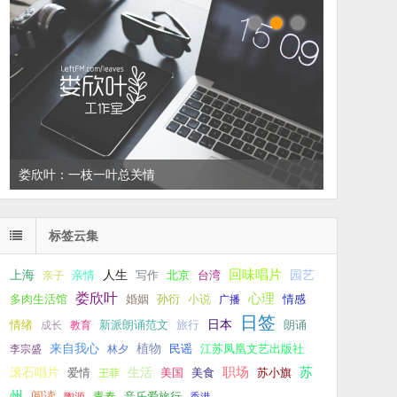
娄欣叶：一枝一叶总关情
左叔：一生中还有多少个你
标签云集
回味唱片
上海
亲情
人生
写作
台湾
园艺
亲子
北京
娄欣叶
心理
孙衍
小说
多肉生活馆
婚姻
广播
情感
日签
新派朗诵范文
旅行
日本
朗诵
情绪
成长
教育
来自我心
植物
江苏凤凰文艺出版社
李宗盛
林夕
民谣
职场
生活
苏
滚石唱片
爱情
美食
苏小旗
王菲
美国
州
阅读
青春
音乐爱旅行
陶源
香港