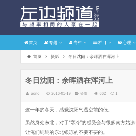
首页
专题
专栏
栏目
心理
首页
摄影
冬日沈阳：余晖洒在浑河上
冬日沈阳：余晖洒在浑河上
aono
2016-01-19
摄影
662
1
这一年的冬天，感觉沈阳气温空前的低。
虽然身处东北，对于“寒冷”的感受会与很多南方姑凉
让俺们纯纯的东北银冻的不要不要的。