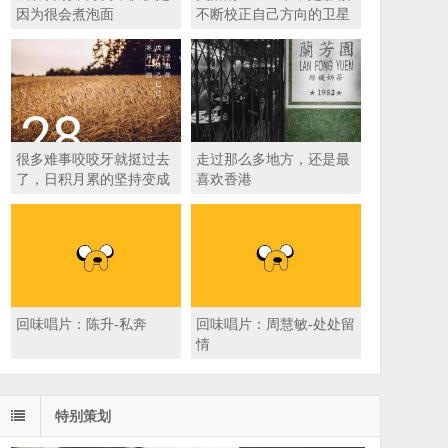
因为很会煮泡面
不断校正自己方向的卫星
呢？
很多难事咬咬牙就挺过去
走过那么多地方，还是最
了，日积月累的坚持变成
喜欢香港
了所谓的收获
回味唱片：陈升-私奔
回味唱片：周慧敏-处处留
情
特别策划