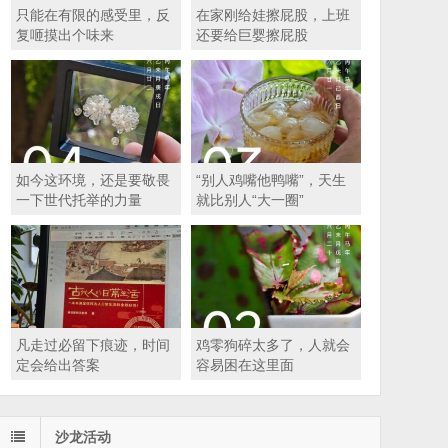
只能在有限的感受里，反
在家刚给娃擦屁股，上班
复咂摸出个味来
还要给巨婴擦屁股
如今这环境，还是要敬畏
“别人鸡嘴他鸭嘴”，天生
一下世代托举的力量
就比别人“大一圈”
凡走过必留下痕迹，时间
鸡零狗碎太多了，人就会
定会给出答案
容易困在这里面
沙龙活动