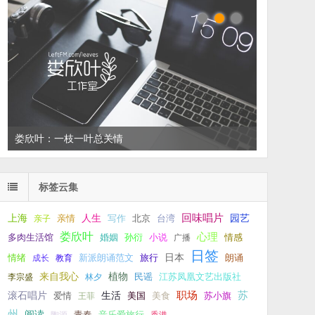
娄欣叶：一枝一叶总关情
左叔：一生中还有多少个你
标签云集
回味唱片
上海
亲情
人生
写作
台湾
园艺
亲子
北京
娄欣叶
心理
孙衍
小说
多肉生活馆
婚姻
广播
情感
日签
新派朗诵范文
旅行
日本
朗诵
情绪
成长
教育
来自我心
植物
江苏凤凰文艺出版社
李宗盛
林夕
民谣
职场
生活
苏
滚石唱片
爱情
美食
苏小旗
王菲
美国
州
阅读
青春
音乐爱旅行
陶源
香港