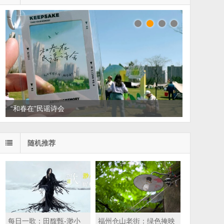
“和春在”民谣诗会
读家书单：悦读，散散班味
随机推荐
每日一歌：田馥甄-渺小
福州仓山老街：绿色掩映