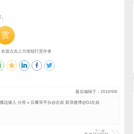
方。
赏
，欢迎点击上方按钮打赏作者
最后编辑于：2010/9/8
 广播边缘人 分答 x 豆瓣等平台@左叔 新浪微博@DJ左叔
下一篇：