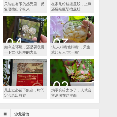
只能在有限的感受里，反
在家刚给娃擦屁股，上班
复咂摸出个味来
还要给巨婴擦屁股
如今这环境，还是要敬畏
“别人鸡嘴他鸭嘴”，天生
一下世代托举的力量
就比别人“大一圈”
凡走过必留下痕迹，时间
鸡零狗碎太多了，人就会
定会给出答案
容易困在这里面
沙龙活动