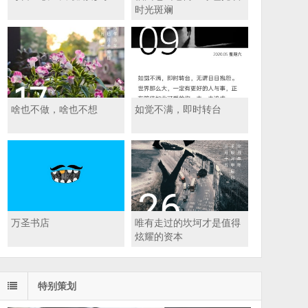
时光斑斓
啥也不做，啥也不想
如觉不满，即时转台
万圣书店
唯有走过的坎坷才是值得
炫耀的资本
特别策划