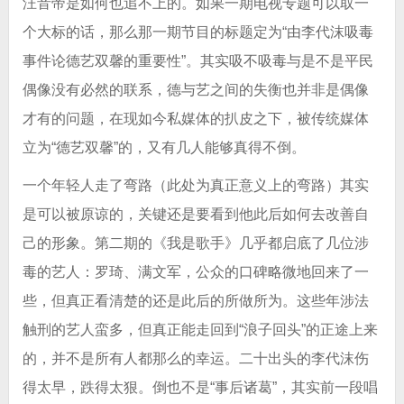
汪音帝是如何也追不上的。如果一期电视专题可以取一
个大标的话，那么那一期节目的标题定为“由李代沫吸毒
事件论德艺双馨的重要性”。其实吸不吸毒与是不是平民
偶像没有必然的联系，德与艺之间的失衡也并非是偶像
才有的问题，在现如今私媒体的扒皮之下，被传统媒体
立为“德艺双馨”的，又有几人能够真得不倒。
一个年轻人走了弯路（此处为真正意义上的弯路）其实
是可以被原谅的，关键还是要看到他此后如何去改善自
己的形象。第二期的《我是歌手》几乎都启底了几位涉
毒的艺人：罗琦、满文军，公众的口碑略微地回来了一
些，但真正看清楚的还是此后的所做所为。这些年涉法
触刑的艺人蛮多，但真正能走回到“浪子回头”的正途上来
的，并不是所有人都那么的幸运。二十出头的李代沫伤
得太早，跌得太狠。倒也不是“事后诸葛”，其实前一段唱