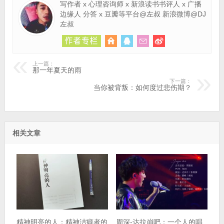
写作者 x 心理咨询师 x 新浪读书书评人 x 广播
边缘人 分答 x 豆瓣等平台@左叔 新浪微博@DJ
左叔
上一篇：
那一年夏天的雨
下一篇：
当你被背叛：如何度过悲伤期？
相关文章
精神明亮的人：精神洁癖者的
周深-达拉崩吧：一个人的唱