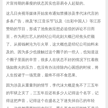
片宣传期的暴瘦的状态其实也容易令人起疑的。
这几日央视等媒体开始发布通知禁播涉及李代沫代言的
多条广告，殃及“长江音乐节”以及《出彩中国人》等江苏
赞助的节目，形成了池鱼效应想必追偿的诉讼不日而
至，作为死扛艺人的经纪公司此刻大概已经焦头烂额
了。从摇钱树沦为引火草，这大概也是经纪公司始料未
及的。因为多少也接触过这个圈子的一些人，也知道这
个圈子里面的辛苦，很多人在状态不好的情况下扛着救
场如救火的压力，也没有办法排除内心困惑的时候，将
人生投诸于一场荒唐，最终不得不食恶果。
因为涉及从重量刑的情节，李代沫大概是免不了三五年
的牢狱之灾了，三五年后还有多少人记得这个名字，记
得这把声音，记得这个在盛名之下迷失掉自己的年轻