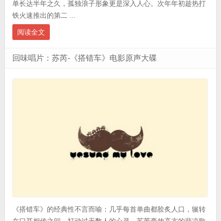
单长达半年之久，孤独浪子形象更是深入人心。次年年初趁热打
铁火速推出的第二 ...
阅读全文
回味唱片：苏芮-《搭错车》电影原声大碟
《搭错车》的经典性不言而喻：几乎每首单曲都脍炙人口，辗转
在口耳相传之间，打动过无数人的心灵。苏芮豪放高亢的悲凉歌