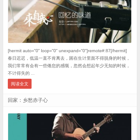
[hermit auto="0" loop="0" unexpand="0"]remote#:87[/hermit]
春日迟迟，低温一直不肯离去，困在生计里面不得脱身的时候，
我们常常有会有一些倦怠的感慨，忽然会想起年少无知的时候，
不计得失的 ...
阅读全文
回家：乡愁赤子心