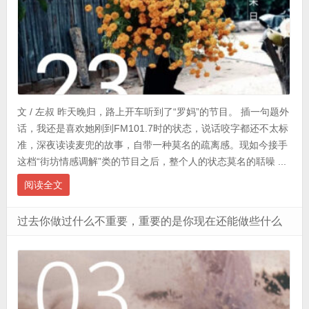
文 / 左叔 昨天晚归，路上开车听到了“罗妈”的节目。 插一句题外
话，我还是喜欢她刚到FM101.7时的状态，说话咬字都还不太标
准，深夜读读麦兜的故事，自带一种莫名的疏离感。现如今接手
这档“街坊情感调解”类的节目之后，整个人的状态莫名的聒噪 ...
阅读全文
过去你做过什么不重要，重要的是你现在还能做些什么