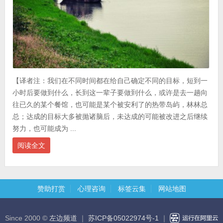
【译者注：我们在不同时间都在给自己确定不同的目标，短到一
小时后要做到什么，长到这一辈子要做到什么，或许是去一趟向
往已久的某个餐馆，也可能是某个被安利了的热带岛屿，林林总
总；达成的目标大多被抛诸脑后，未达成的可能被改进之后继续
努力，也可能成为 ...
阅读全文
赞助打赏
心理咨询
标签云集
网站地图
Since 2000 ©
左边频道
｜
苏ICP备05022974号-1
｜