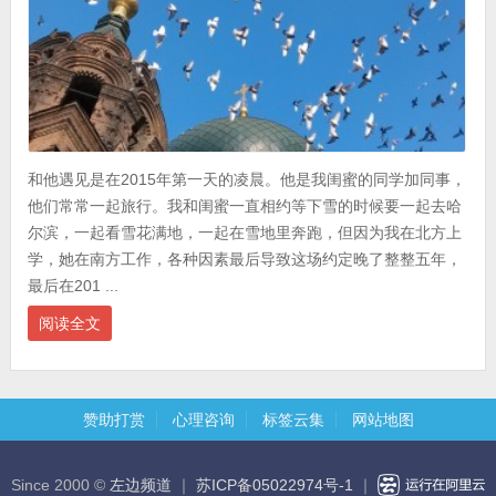
和他遇见是在2015年第一天的凌晨。他是我闺蜜的同学加同事，
他们常常一起旅行。我和闺蜜一直相约等下雪的时候要一起去哈
尔滨，一起看雪花满地，一起在雪地里奔跑，但因为我在北方上
学，她在南方工作，各种因素最后导致这场约定晚了整整五年，
最后在201 ...
阅读全文
赞助打赏
心理咨询
标签云集
网站地图
Since 2000 ©
左边频道
｜
苏ICP备05022974号-1
｜