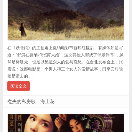
在《聂隐娘》的主创走上戛纳电影节首映红毯后，有媒体如是写
道：“舒淇在戛纳和张震‘大婚’，这次其他人都成了伴娘伴郎”，虽
然是标题党，也足以见证众人的爱与哀愁。在台北发布会上，张
震说：这部电影是一个男人和三个女人的爱情故事，田季安对隐
娘是逝去的 ...
阅读全文
煮夫的私房歌：海上花