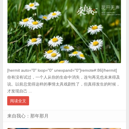
[hermit auto="0" loop="0" unexpand="0"]remote#:86[/hermit]
你有没有试过，一个人从你的生命中消失，连句再见也未来得及
说。以前总觉得这样的事情太具戏剧性了，但真得发生的时候，
才发现自己 ...
阅读全文
来自我心：那年那月