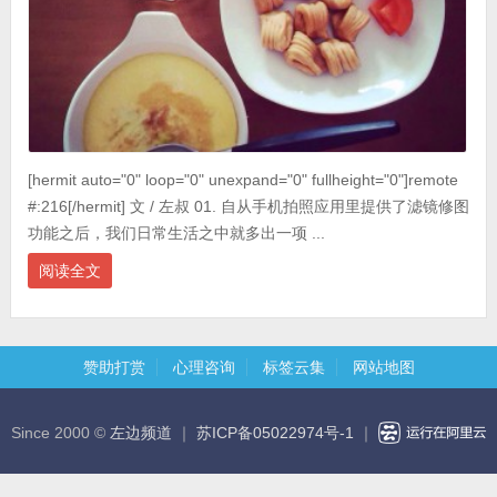
[hermit auto="0" loop="0" unexpand="0" fullheight="0"]remote
#:216[/hermit] 文 / 左叔 01. 自从手机拍照应用里提供了滤镜修图
功能之后，我们日常生活之中就多出一项 ...
阅读全文
赞助打赏
心理咨询
标签云集
网站地图
Since 2000 ©
左边频道
｜
苏ICP备05022974号-1
｜