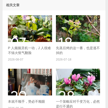
相关文章
P 人频频灵机一动，J 人很难
先蒸后烤的这一番，也是逃不
不恼火怄气翻脸
掉的
2026-08-07
2026-07-18
本就不顺手，势必不顺眼
一个策略应对千变万化，必然
是行不通的