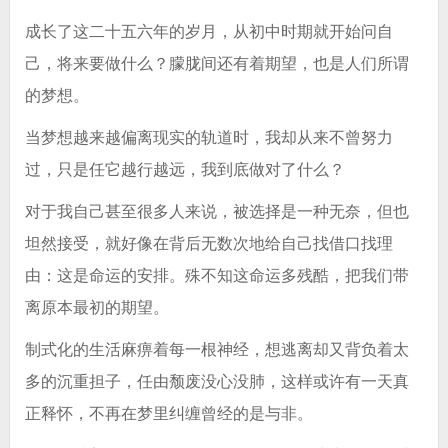
成长了这二十五六年的岁月，从初中时期就开始问自
己，将来要做什么？朦胧间还有着期望，也是人们所谓
的梦想。
当梦想越来越偏离现实的轨道时，我却从来不曾努力
过，只是任它越行越远，我到底做对了什么？
对于我自己甚至很多人来说，被选择是一种无奈，但也
坦然接受，就好像在背后无数次地给自己找借口找理
由：这是命运的安排。殊不知这命运多残酷，把我们带
离原本最初的期望。
制式化的生活麻痹着每一根神经，想逃离却又背负着太
多的沉重担子，任由颓废没心没肺，这样或许有一天真
正释怀，不再在梦里纠缠曾经的是与非。