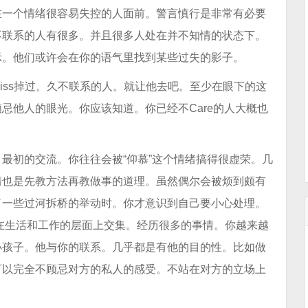
在一个情绪很容易失控的人面前。警言慎行是非常有必要
不联系的人有很多。并且很多人处在并不知情的状态下。
示。他们或许会在你的语气里找到某些过失的影子。
iss掉过。久不联系的人。就让他去吧。至少在眼下的这
忌他人的眼光。你应该知道。你已经不Care的人大概也
最初的交流。你往往会被“仰慕”这个情绪搞得很虚荣。几
情也是先教方法再教做事的道理。虽然偶尔会被烦到颇有
了一些过河拆桥的举动时。你才意识到自己要小心处理。
在生活和工作的层面上交集。经历很多的事情。你越来越
小孩子。他与你的联系。几乎都是有他的目的性。比如做
可以完全不顾忌对方的私人的感受。不站在对方的立场上