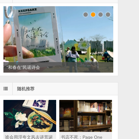
“和春在”民谣诗会
读家书单：悦读，散散班味
随机推荐
谁会用浮夸文风去讲荒诞
书店不死：Page One