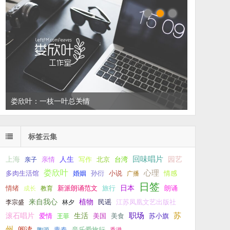
娄欣叶：一枝一叶总关情
左叔：一生中还有多少个你
标签云集
回味唱片
上海
亲情
人生
写作
台湾
园艺
亲子
北京
娄欣叶
心理
孙衍
小说
多肉生活馆
婚姻
广播
情感
日签
新派朗诵范文
旅行
日本
朗诵
情绪
成长
教育
来自我心
植物
江苏凤凰文艺出版社
李宗盛
林夕
民谣
职场
生活
苏
滚石唱片
爱情
美食
苏小旗
王菲
美国
州
阅读
青春
音乐爱旅行
陶源
香港