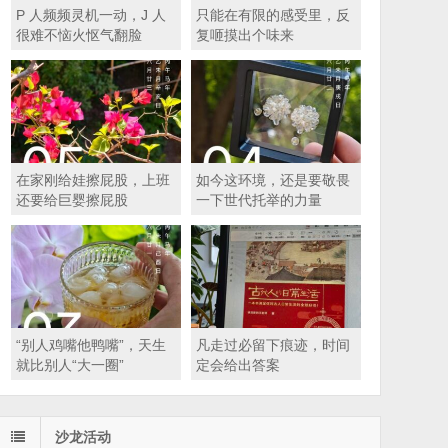
P 人频频灵机一动，J 人
只能在有限的感受里，反
很难不恼火怄气翻脸
复咂摸出个味来
在家刚给娃擦屁股，上班
如今这环境，还是要敬畏
还要给巨婴擦屁股
一下世代托举的力量
“别人鸡嘴他鸭嘴”，天生
凡走过必留下痕迹，时间
就比别人“大一圈”
定会给出答案
沙龙活动