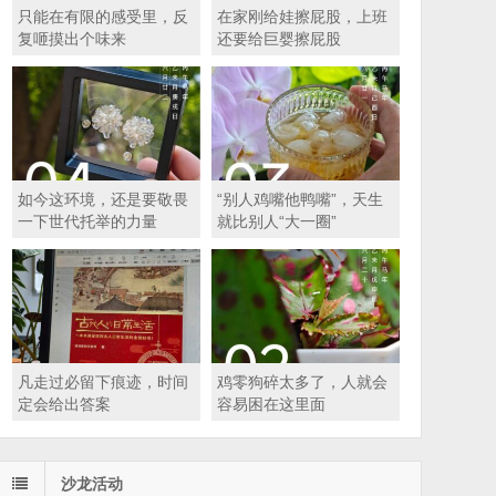
只能在有限的感受里，反
在家刚给娃擦屁股，上班
复咂摸出个味来
还要给巨婴擦屁股
如今这环境，还是要敬畏
“别人鸡嘴他鸭嘴”，天生
一下世代托举的力量
就比别人“大一圈”
凡走过必留下痕迹，时间
鸡零狗碎太多了，人就会
定会给出答案
容易困在这里面
沙龙活动