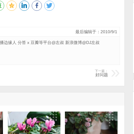
最后编辑于：2010/9/1
 广播边缘人 分答 x 豆瓣等平台@左叔 新浪微博@DJ左叔
下一篇：
好问题