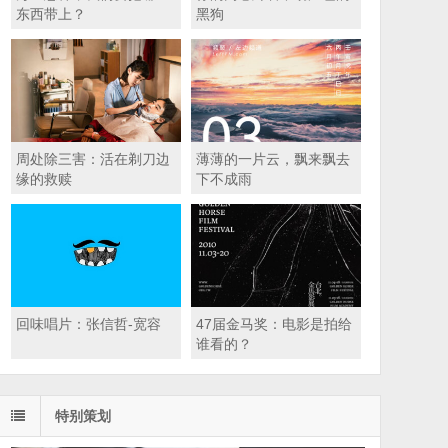
东西带上？​
黑狗
周处除三害：活在剃刀边
薄薄的一片云，飘来飘去
缘的救赎
下不成雨
回味唱片：张信哲-宽容
47届金马奖：电影是拍给
谁看的？
特别策划