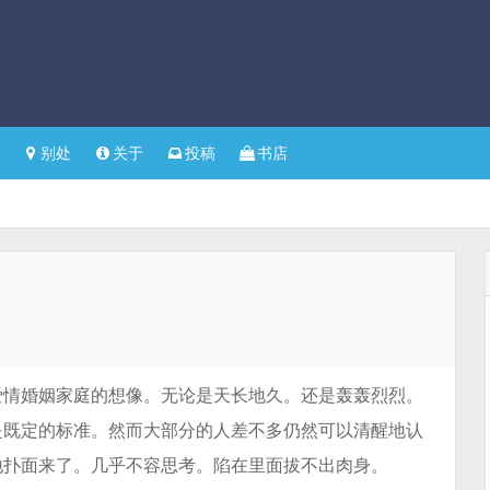
别处
关于
投稿
书店
爱情婚姻家庭的想像。无论是天长地久。还是轰轰烈烈。
是既定的标准。然而大部分的人差不多仍然可以清醒地认
地扑面来了。几乎不容思考。陷在里面拔不出肉身。