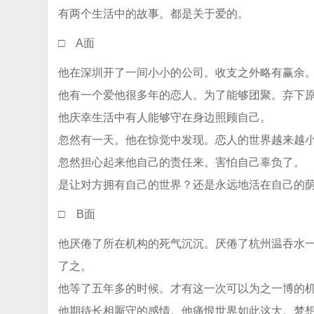
有两个生活中的故事。都是关于爱的。
□ A面
他在深圳开了一间小小的公司。收支之外略有赢余
他有一个爱他很多年的恋人。为了能够团聚。弃下
他庆幸生活中有人能够守在身边照顾自己。
忽然有一天。他在惊觉中发现。恋人的世界越来越
忽然担心起来他自己的责任来。害怕自己辜负了。
是让对方拥有自己的世界？还是永远地活在自己的
□ B面
他厌倦了所在机构的死气沉沉。厌倦了杭州温吞水
了之。
他等了五年多的时候。才有这一次可以为之一博的
他期待长相厮守的感情。他痛恨世界如此这大。梦