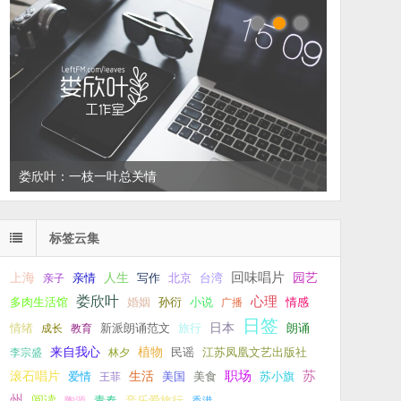
娄欣叶：一枝一叶总关情
标签云集
回味唱片
上海
亲情
人生
写作
台湾
园艺
亲子
北京
娄欣叶
心理
孙衍
小说
多肉生活馆
婚姻
广播
情感
日签
新派朗诵范文
旅行
日本
朗诵
情绪
成长
教育
来自我心
植物
江苏凤凰文艺出版社
李宗盛
林夕
民谣
职场
生活
苏
滚石唱片
爱情
美食
苏小旗
王菲
美国
州
阅读
青春
音乐爱旅行
陶源
香港