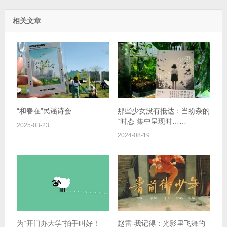
相关文章
“和春在”民谣诗会
那些少女没有抵达：当纷杂的
“时态”集中呈现时……
2025-03-23
2024-08-19
为“开门办大学”拍手叫好！
赵雷-我记得：光影里飞舞的