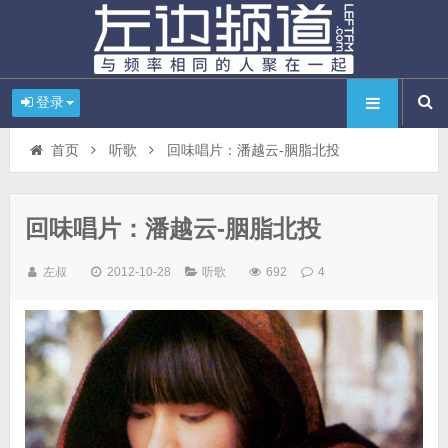
登录
首页
听歌
回味唱片：潘越云-胭脂北投
回味唱片：潘越云-胭脂北投
左叔
2012-10-28
听歌
692
4